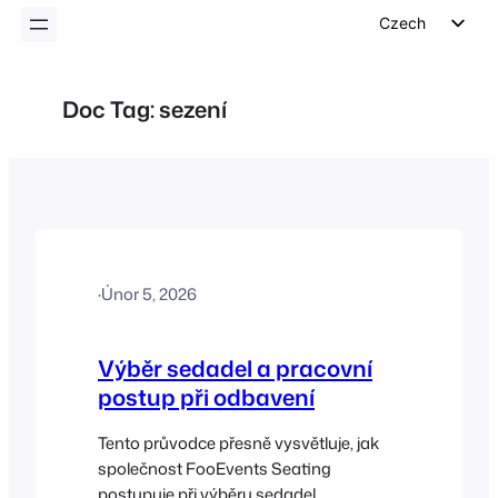
Czech
English
German
Doc Tag:
sezení
Dutch
Spanish
Italian
Portuguese
French
·
Únor 5, 2026
Polish
Greek
Výběr sedadel a pracovní
postup při odbavení
Tento průvodce přesně vysvětluje, jak
společnost FooEvents Seating
postupuje při výběru sedadel,