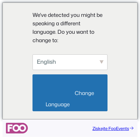
We've detected you might be
speaking a different
language. Do you want to
change to:
English
                        Change 
Language                    
Přeskočit
Získejte FooEvents
na
obsah