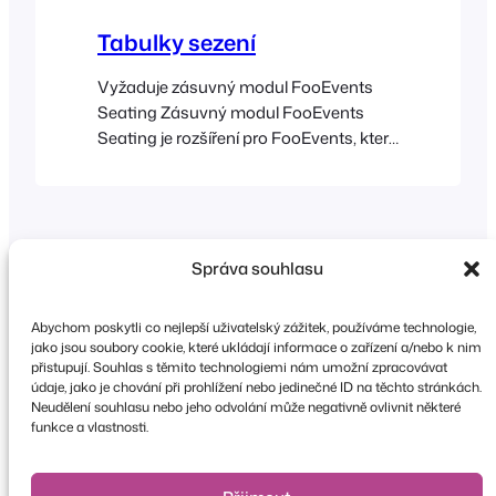
Tabulky sezení
Vyžaduje zásuvný modul FooEvents
Seating Zásuvný modul FooEvents
Seating je rozšíření pro FooEvents, které
umožňuje vašim hostům nebo
účastníkům vybrat si místa při placení
na základě uspořádání místa konání.
Tento zásuvný modul lze použít k zadání
řad a sedadel v konferenční místnosti
Správa souhlasu
nebo divadle, stolů a počtu míst.
Abychom poskytli co nejlepší uživatelský zážitek, používáme technologie,
jako jsou soubory cookie, které ukládají informace o zařízení a/nebo k nim
přistupují. Souhlas s těmito technologiemi nám umožní zpracovávat
údaje, jako je chování při prohlížení nebo jedinečné ID na těchto stránkách.
Copyright © 2026 FooEvents. Všechna práva
Neudělení souhlasu nebo jeho odvolání může negativně ovlivnit některé
vyhrazena.
funkce a vlastnosti.
Prohlášení o ochraně osobních údajů
|
Podmínky
a pravidla
|
Odmítnutí odpovědnosti