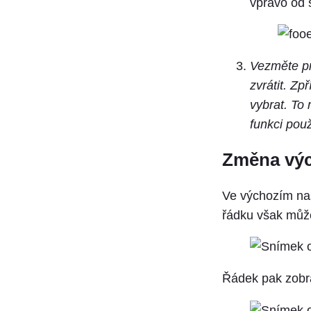
vpravo od 
Vezměte pr
zvrátit. Z
vybrat. To 
funkci použ
Změna výc
Ve výchozím nas
řádku však může
Řádek pak zobr