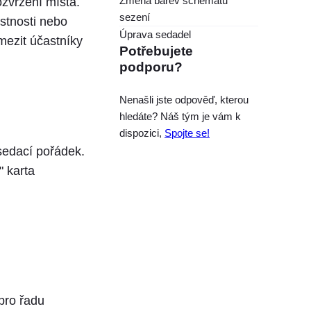
Změna barev schématu
zvržení místa.
sezení
stnosti nebo
Úprava sedadel
omezit účastníky
Potřebujete
podporu?
Nenašli jste odpověď, kterou
hledáte? Náš tým je vám k
dispozici,
Spojte se!
asedací pořádek.
" karta
pro řadu