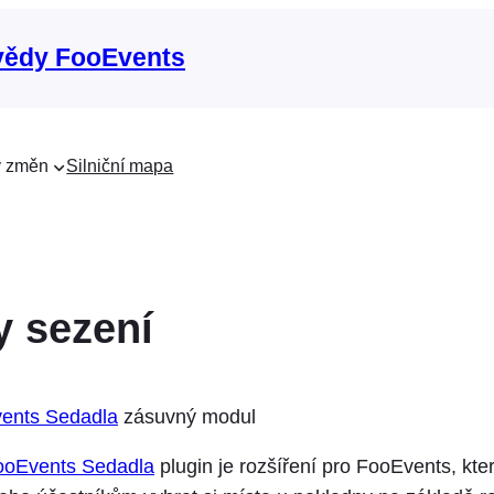
vědy FooEvents
 změn
Silniční mapa
y sezení
ents Sedadla
zásuvný modul
ooEvents Sedadla
plugin je rozšíření pro FooEvents, kt