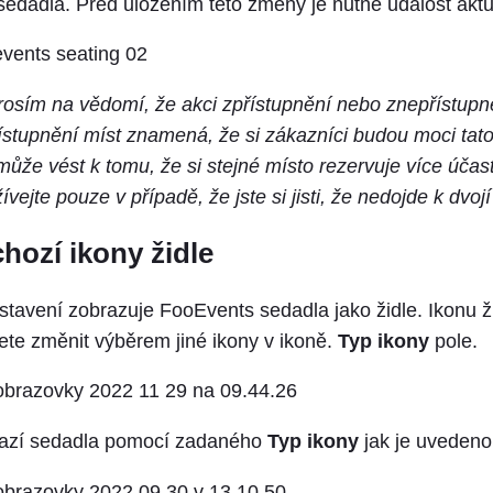
sedadla. Před uložením této změny je nutné událost aktu
osím na vědomí, že akci zpřístupnění nebo znepřístupn
přístupnění míst znamená, že si zákazníci budou moci tat
může vést k tomu, že si stejné místo rezervuje více účas
ívejte pouze v případě, že jste si jisti, že nedojde k dvojí
hozí ikony židle
tavení zobrazuje FooEvents sedadla jako židle. Ikonu ži
te změnit výběrem jiné ikony v ikoně.
Typ ikony
pole.
azí sedadla pomocí zadaného
Typ ikony
jak je uvedeno