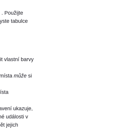
. Použijte
yste tabulce
t vlastní barvy
 místa
může
si
ísta
avení ukazuje,
né události v
t jejich