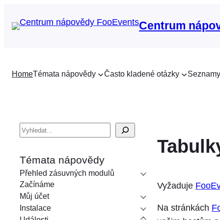
Centrum nápo
Home
Témata nápovědy
Často kladené otázky
Seznamy
V
Tabulk
y
h
Témata nápovědy
l
Přehled zásuvných modulů
e
Začínáme
Vyžaduje
FooEv
Můj účet
d
Na stránkách
F
Instalace
á
Události