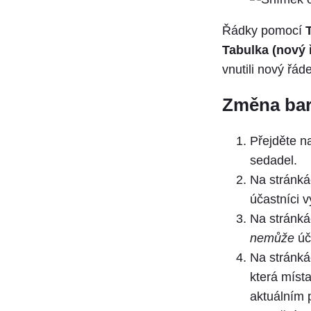
Řádky pomocí
Tabulka (nový 
vnutili nový řád
Změna bar
Přejděte 
sedadel.
Na stránk
účastníci 
Na stránk
nemůže
úč
Na stránk
která místa
aktuálním 