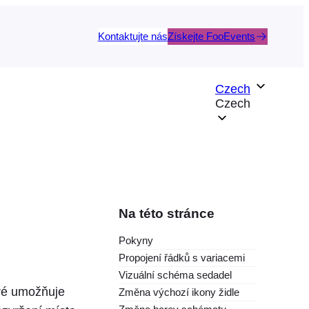
Kontaktujte nás
Získejte FooEvents
Czech
Czech
Na této stránce
Pokyny
Propojení řádků s variacemi
Vizuální schéma sedadel
eré umožňuje
Změna výchozí ikony židle