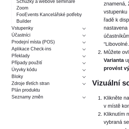
Schůzky a webové semináře
znamená, ž
Zoom
vstupenku 
FooEvents Kancelářské potřeby
řadě k dis
Builder
nastavena
Vstupenky
Účastníci
účastníkům
Prodejní místa (POS)
"Libovolné..
Aplikace Check-ins
Můžete ovl
Překlady
Varianta
up
Případy použití
provést v
Úryvky kódu
Bloky
Vizuální 
Zdroje třetích stran
Plán produktu
Seznamy změn
Klikněte n
v místě kon
Kliknutím 
vybraná sed