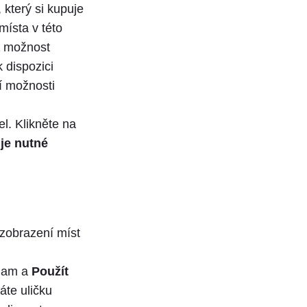
který si kupuje
místa v této
a
možnost
 dispozici
í možnosti
l. Klikněte na
 je nutné
 zobrazení míst
znam a
Použít
áte uličku