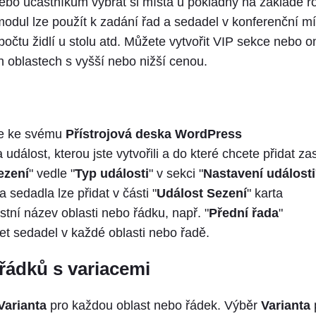
bo účastníkům vybrat si místa u pokladny na základě ro
odul lze použít k zadání řad a sedadel v konferenční mí
 počtu židlí u stolu atd. Můžete vytvořit VIP sekce nebo 
h oblastech s vyšší nebo nižší cenou.
se ke svému
Přístrojová deska WordPress
 událost, kterou jste vytvořili a do které chcete přidat z
ezení
" vedle "
Typ události
" v sekci "
Nastavení události
 sedadla lze přidat v části "
Událost
Sezení
" karta
stní název oblasti nebo řádku, např. "
Přední řada
"
et sedadel v každé oblasti nebo řadě.
řádků s variacemi
Varianta
pro každou oblast nebo řádek. Výběr
Varianta