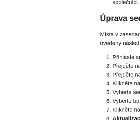
společníci.
Úprava se
Místa v zasedac
uvedeny následu
Přihlaste 
Přejděte na
Přejděte 
Klikněte n
Vyberte sed
Vyberte b
Klikněte n
Aktualiza