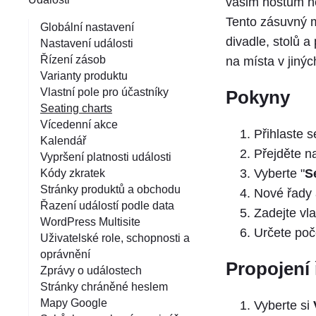
vašim hostům ne
v
Tento zásuvný m
á
Globální nastavení
divadle, stolů a
Nastavení události
n
Řízení zásob
na místa v jinýc
í
Varianty produktu
Vlastní pole pro účastníky
Pokyny
Seating charts
Vícedenní akce
Přihlaste 
Kalendář
Přejděte na
Vypršení platnosti události
Vyberte "
S
Kódy zkratek
Stránky produktů a obchodu
Nové řady a
Řazení událostí podle data
Zadejte vla
WordPress Multisite
Určete poč
Uživatelské role, schopnosti a
oprávnění
Propojení 
Zprávy o událostech
Stránky chráněné heslem
Mapy Google
Vyberte si