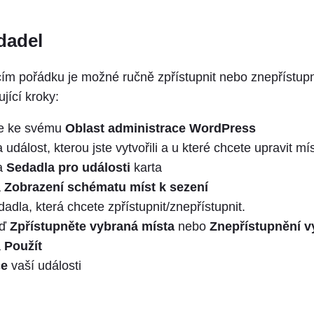
dadel
ím pořádku je možné ručně zpřístupnit nebo znepřístupn
jící kroky:
se ke svému
Oblast administrace WordPress
 událost, kterou jste vytvořili a u které chcete upravit mí
na
Sedadla pro události
karta
a
Zobrazení schématu míst k sezení
adla, která chcete zpřístupnit/znepřístupnit.
uď
Zpřístupněte vybraná místa
nebo
Znepřístupnění v
a
Použít
ce
vaší události