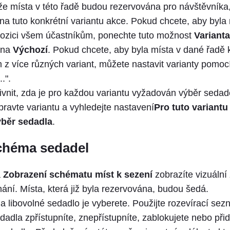
e místa v této řadě budou rezervována pro návštěvníka, 
na tuto konkrétní variantu akce. Pokud chcete, aby byla 
pozici všem účastníkům, ponechte tuto možnost
Variant
 na
Výchozí
. Pokud chcete, aby byla místa v dané řadě k
 z více různých variant, můžete nastavit varianty pomoc
.".
ivnit, zda je pro každou variantu vyžadován výběr sedade
ravte variantu a vyhledejte nastavení
Pro tuto variantu
ýběr sedadla
.
schéma sedadel
a
Zobrazení schématu míst k sezení
zobrazíte vizuální
ání. Místa, která již byla rezervována, budou šedá.
na libovolné sedadlo je vyberete. Použijte rozevírací se
adla zpřístupníte, znepřístupníte, zablokujete nebo přid