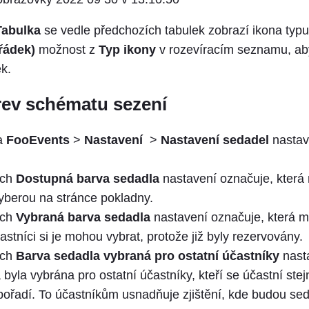
Tabulka
se vedle předchozích tabulek zobrazí ikona typu 
řádek)
možnost z
Typ ikony
v rozevíracím seznamu, ab
ek.
ev schématu sezení
na
FooEvents
>
Nastavení
>
Nastavení sedadel
nastavi
ách
Dostupná barva sedadla
nastavení označuje, která
vyberou na stránce pokladny.
ách
Vybraná barva sedadla
nastavení označuje, která m
astníci si je mohou vybrat, protože již byly rezervovány.
ách
Barva sedadla vybraná pro ostatní účastníky
nast
 byla vybrána pro ostatní účastníky, kteří se účastní stej
pořadí. To účastníkům usnadňuje zjištění, kde budou sedě