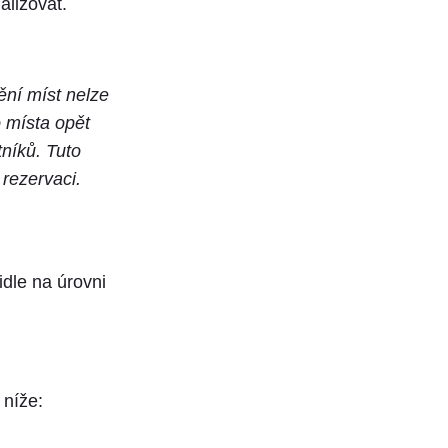
alizovat.
ění míst nelze
o místa opět
tníků. Tuto
 rezervaci.
dle na úrovni
 níže: