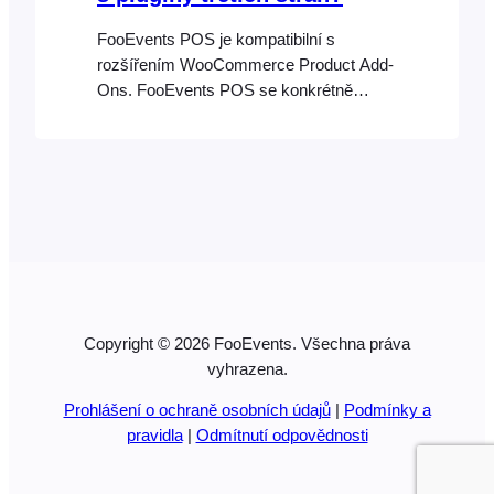
FooEvents POS je kompatibilní s
rozšířením WooCommerce Product Add-
Ons. FooEvents POS se konkrétně
neintegruje s žádnými dalšími pluginy
třetích stran pro WordPress a
WooCommerce, jako jsou například
WooCommerce Product Bundles a
WooCommerce Min/Max Orders, i když
bychom rádi v budoucnu přidali podporu i
pro ně. Některé pluginy třetích stran
mohou i nadále fungovat v závislosti na
funkcích, které vykonávají, avšak […]
Copyright © 2026 FooEvents. Všechna práva
vyhrazena.
Prohlášení o ochraně osobních údajů
|
Podmínky a
pravidla
|
Odmítnutí odpovědnosti