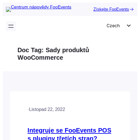
Přeskočit
Získejte FooEvents
na
obsah
Czech
English
German
Doc Tag:
Sady produktů
Dutch
WooCommerce
Spanish
Italian
Portuguese
French
Polish
·
Listopad 22, 2022
Greek
Integruje se FooEvents POS
s pluginy třetích stran?