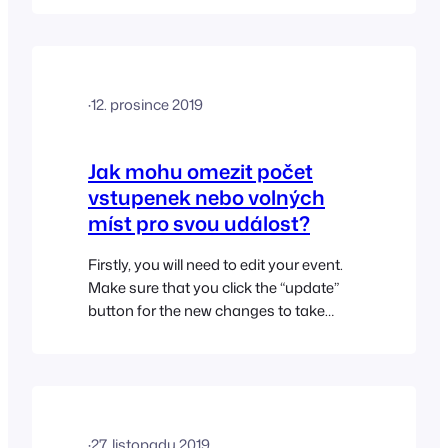
kliknout na miniaturu produktu a ten se
okamžitě přidá do košíku. Produkty,
které obsahují varianty, jsou označeny
malou ikonou mřížky.
·
12. prosince 2019
Jak mohu omezit počet
vstupenek nebo volných
míst pro svou událost?
Firstly, you will need to edit your event.
Make sure that you click the “update”
button for the new changes to take
effect.
·
27. listopadu 2019