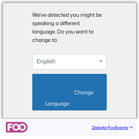
We've detected you might be
speaking a different
language. Do you want to
change to:
English
                        Change 
Language                    
Přeskočit
Získejte FooEvents
na
obsah