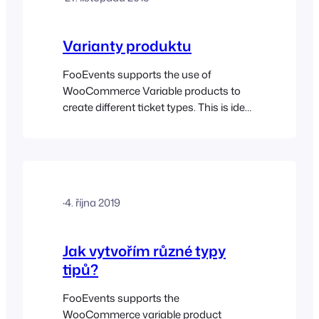
Varianty produktu
FooEvents supports the use of
WooCommerce Variable products to
create different ticket types. This is ideal
for events that provide different types of
access (ticket types) or access to
different workshops, sessions and
groups. Once your product is published,
it will appear in your WooCommerce
·
4. října 2019
store and users will be able to purchase
tickets for…
Jak vytvořím různé typy
tipů?
FooEvents supports the
WooCommerce variable product