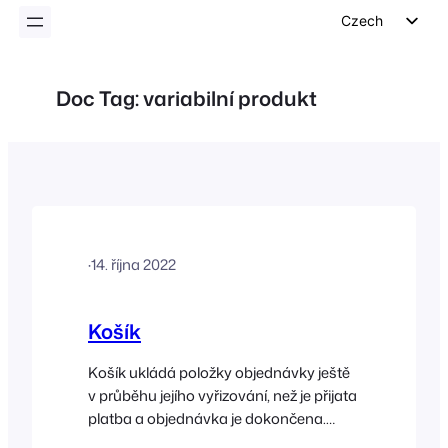
Czech
English
German
Doc Tag:
variabilní produkt
Dutch
Spanish
Italian
Portuguese
French
·
14. října 2022
Polish
Greek
Košík
Košík ukládá položky objednávky ještě
v průběhu jejího vyřizování, než je přijata
platba a objednávka je dokončena.
Chcete-li přidat položky do košíku, stačí