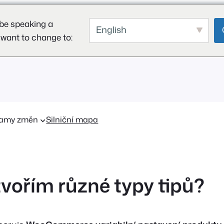
be speaking a
English
 want to change to:
amy změn
Silniční mapa
tvořím různé typy tipů?