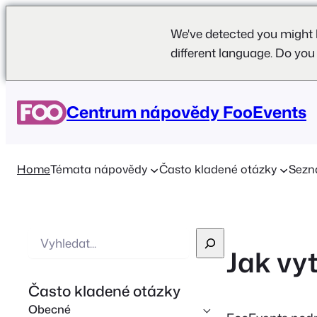
We've detected you might 
different language. Do you
Centrum nápovědy FooEvents
Home
Témata nápovědy
Často kladené otázky
Sezn
V
Jak vy
y
h
Často kladené otázky
l
Obecné
e