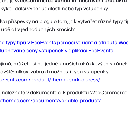
poruje
WooCommerce variabilní nastavení produktu
akýkoli další výběr události nebo typ vstupenky.
dva příspěvky na blogu o tom, jak vytvářet různé typy ti
to udělat v jednoduchých krocích:
ůzné typy tipů v FooEvents pomocí variant a atributů
dstupňované ceny vstupenek v aplikaci FooEvents
ajímá, můžete si na jedné z našich ukázkových stráne
 návštěvníkovi zobrazí možnosti typu vstupenky:
ooevents.com/product/theme-park-access/
e naleznete v dokumentaci k produktu WooCommerce v
oothemes.com/document/variable-product/