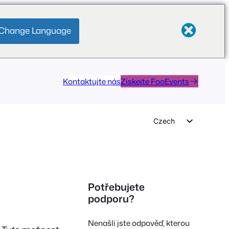
Change Language
Kontaktujte nás
Získejte FooEvents
Czech
English
German
Dutch
Potřebujete
Spanish
podporu?
Italian
Nenašli jste odpověď, kterou
Portuguese