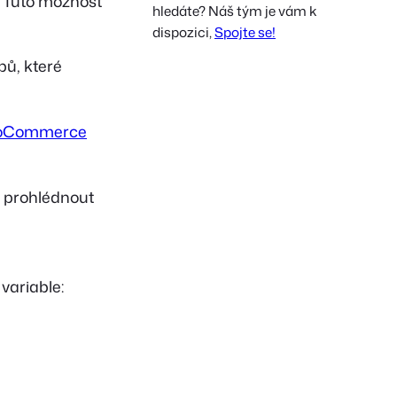
. Tuto možnost
hledáte? Náš tým je vám k
French
dispozici,
Spojte se!
Polish
pů, které
Greek
 WooCommerce
k prohlédnout
ariable: