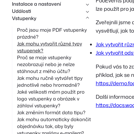
FooEvents pod
Instalace a nastavení
d
lze použít pro j
Události
á
Vstupenky
Zveřejnili jsme 
v
Proč jsou moje PDF vstupenky
vysvětlují, jak 
á
prázdné?
n
Jak mohu vytvořit různé typy
Jak vytvořit r
í
vstupenek?
Jak vytvořit o
Proč se moje vstupenky
nezobrazují nebo je nelze
Pokud vás to z
stáhnout z mého účtu?
příklad, jak se
Jak mohu ručně vytvářet tipy
https://demo.f
jednotlivě nebo hromadně?
Jaké velikosti mám použít pro
Další informac
logo vstupenky a obrázek v
https://docs.w
záhlaví vstupenky?
Jak změním formát data tipu?
Jak mohu automaticky dokončit
objednávku tak, aby byly
vstupenky zaslány e-mailem?