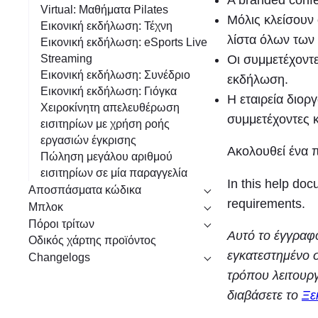
Virtual: Μαθήματα Pilates
Μόλις κλείσουν 
Εικονική εκδήλωση: Τέχνη
λίστα όλων των
Εικονική εκδήλωση: eSports Live
Οι συμμετέχοντε
Streaming
Εικονική εκδήλωση: Συνέδριο
εκδήλωση.
Εικονική εκδήλωση: Γιόγκα
Η εταιρεία διο
Χειροκίνητη απελευθέρωση
συμμετέχοντες 
εισιτηρίων με χρήση ροής
εργασιών έγκρισης
Ακολουθεί ένα 
Πώληση μεγάλου αριθμού
εισιτηρίων σε μία παραγγελία
In this help doc
Αποσπάσματα κώδικα
requirements.
Μπλοκ
Πόροι τρίτων
Αυτό το έγγραφο
Οδικός χάρτης προϊόντος
εγκατεστημένο 
Changelogs
τρόπου λειτουργ
διαβάσετε το
Ξε