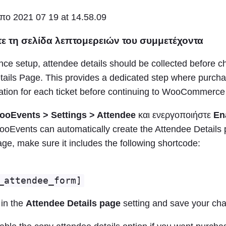
ε τη σελίδα λεπτομερειών του συμμετέχοντα
nce setup, attendee details should be collected before c
tails Page. This provides a dedicated step where purcha
ation for each ticket before continuing to WooCommerce
ooEvents > Settings > Attendee
και ενεργοποιήστε
En
FooEvents can automatically create the Attendee Details p
ge, make sure it includes the following shortcode:
_attendee_form]
 in the
Attendee Details page
setting and save your ch