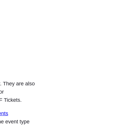
y. They are also
or
 Tickets.
nts
he event type