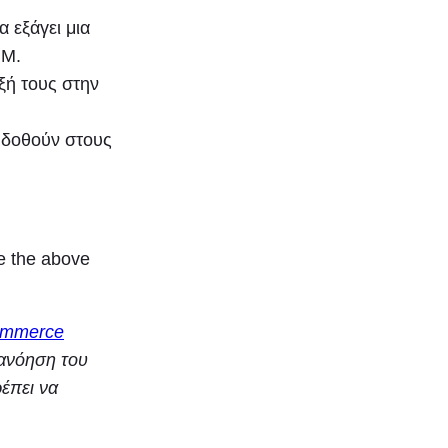
 εξάγει μια
RM.
ξή τους στην
α δοθούν στους
ve the above
mmerce
τανόηση του
έπει να