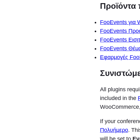
Προϊόντα 
FooEvents για
FooEvents Προ
FooEvents Εισι
FooEvents Θέμα
Εφαρμογές Foo
Συνιστώμ
All plugins requ
included in the
WooCommerce, F
If your confere
Πολυήμερο
. Th
will be set to
Εν