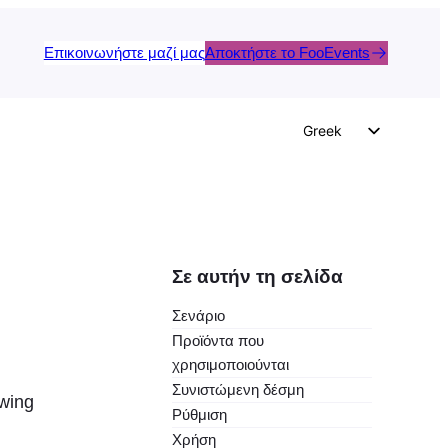
Επικοινωνήστε μαζί μας
Αποκτήστε το FooEvents
Greek
English
German
Dutch
Spanish
Σε αυτήν τη σελίδα
Italian
Σενάριο
Portuguese
Προϊόντα που
French
χρησιμοποιούνται
Συνιστώμενη δέσμη
Polish
owing
Ρύθμιση
Czech
Χρήση