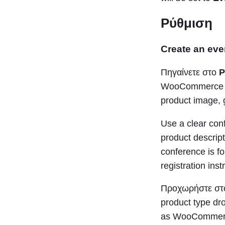
Ρύθμιση
Create an eve
Πηγαίνετε στο
P
WooCommerce prod
product image, g
Use a clear con
product descript
conference is fo
registration inst
Προχωρήστε σ
product type dro
as WooCommerce