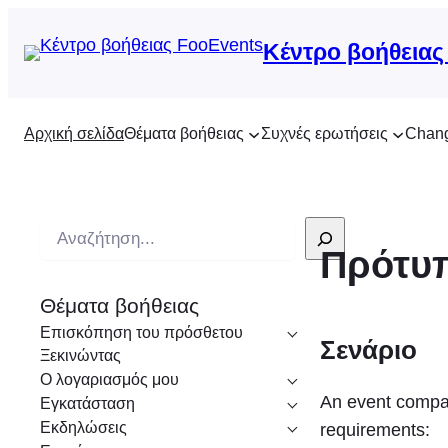
Κέντρο βοήθειας
Αρχική σελίδα
Θέματα βοήθειας
Συχνές ερωτήσεις
Chan
Α
Πρότυπ
ν
α
Θέματα βοήθειας
ζ
Επισκόπηση του πρόσθετου
ή
Σενάριο
Ξεκινώντας
τ
Ο λογαριασμός μου
η
An event compan
Εγκατάσταση
σ
Εκδηλώσεις
requirements: