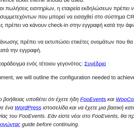
οι πωλήσεις εισιτηρίων, η εταιρεία εκδηλώσεων πρέπει να
 συμμετεχόντων που μπορεί να εισαχθεί στο σύστημα C
ς πρέπει να κάνουν check-in στην εγγραφή κατά την άφι
ργάνωσης πρέπει να εκτυπώσει ετικέτες ονομάτων που θ
κατά την εγγραφή.
παράδειγμα ενός τέτοιου γεγονότος:
Συνέδριο
ument, we will outline the configuration needed to achie
 βοήθειας υποθέτει ότι έχετε ήδη
FooEvents
και
WooCo
σε ένα
WordPress
ιστοσελίδα και να έχετε μια βασική κα
ίας του FooEvents. Εάν είστε νέοι στο FooEvents, θα πρ
κινώντας
guide before continuing.