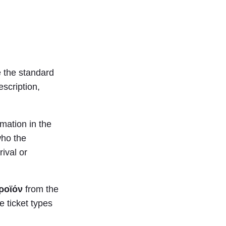
 the standard
scription,
mation in the
who the
rival or
ροϊόν
from the
e ticket types