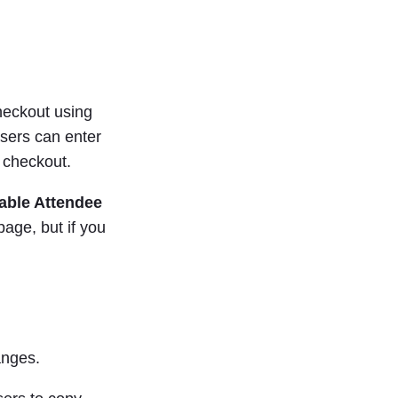
heckout using
sers can enter
 checkout.
able Attendee
age, but if you
anges.