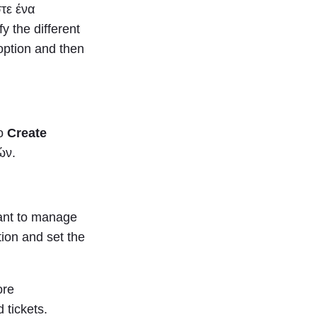
τε ένα
fy the different
ption and then
το
Create
ών.
want to manage
tion and set the
ore
 tickets.