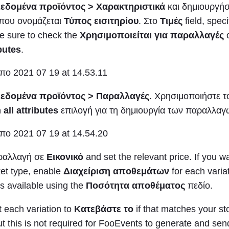
εδομένα προϊόντος > Χαρακτηριστικά
και δημιουργήσ
 που ονομάζεται
Τύπος εισιτηρίου
. Στο
Τιμές
field, speci
Be sure to check the
Χρησιμοποιείται για παραλλαγές
o
butes
.
εδομένα προϊόντος > Παραλλαγές
. Χρησιμοποιήστε 
 all attributes
επιλογή για τη δημιουργία των παραλλαγ
ραλλαγή σε
Εικονικό
and set the relevant price. If you 
ket type, enable
Διαχείριση αποθεμάτων
for each varia
s available using the
Ποσότητα αποθέματος
πεδίο.
t each variation to
Κατεβάστε το
if that matches your st
ut this is not required for FooEvents to generate and send