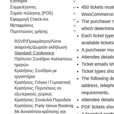
Εισιτήρια
η
450 tickets mus
Συμμετέχοντες
Σημείο πώλησης (POS)
WooCommerce
Εφαρμογή Check-ins
The purchaser m
Μεταφράσεις
which determines
Περιπτώσεις χρήσης
Each ticket type
RSVP/Προκράτηση/Λίστα
available tickets
αναμονής/Δωρεάν εκδήλωση
A purchaser must
Standard: Conference
Attendee details
Πρότυπο: Συνέδριο πολλαπλών
Ticket emails sh
ημερών
Κρατήσεις: Συνέδριο με
Ticket types sho
εργαστήρια
The following de
Κρατήσεις: Γιόγκα / Γυμναστική
address, teleph
Κρατήσεις: Περιπέτειες σε
requirements.
εξωτερικούς χώρους
Attendee detail
Κρατήσεις: Συναυλία Περιοδεία
Κρατήσεις: Party Venue Booking
PDF tickets sho
Με δυνατότητα κράτησης και
A branded confe