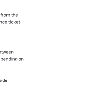
from the
nce ticket
between
depending on
e de