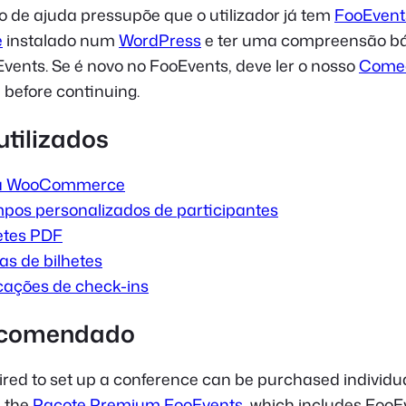
 de ajuda pressupõe que o utilizador já tem
FooEvent
e
instalado num
WordPress
e ter uma compreensão b
vents. Se é novo no FooEvents, deve ler o nosso
Come
 before continuing.
utilizados
ra WooCommerce
os personalizados de participantes
etes PDF
s de bilhetes
cações de check-ins
ecomendado
uired to set up a conference can be purchased individua
n the
Pacote Premium FooEvents
, which includes FooE