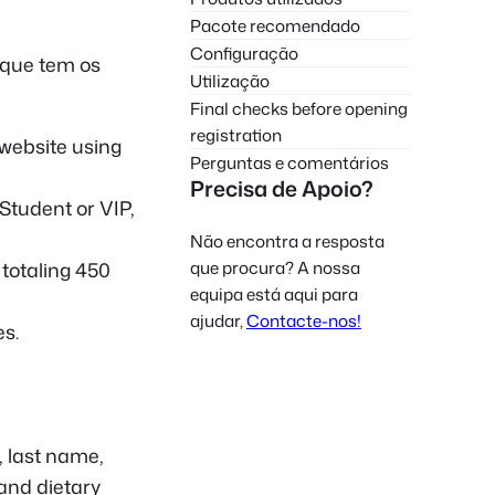
Polish
Pacote recomendado
Configuração
Czech
 que tem os
Utilização
Greek
Final checks before opening
registration
website using
Perguntas e comentários
Precisa de Apoio?
Student or VIP,
Não encontra a resposta
que procura? A nossa
 totaling 450
equipa está aqui para
ajudar,
Contacte-nos!
es.
, last name,
and dietary