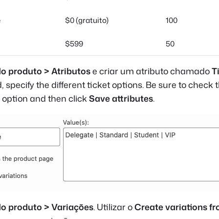
e
$0 (gratuito)
100
$599
50
o produto > Atributos
e criar um atributo chamado
T
d, specify the different ticket options. Be sure to check 
option and then click
Save attributes
.
o produto > Variações
. Utilizar o
Create variations fr