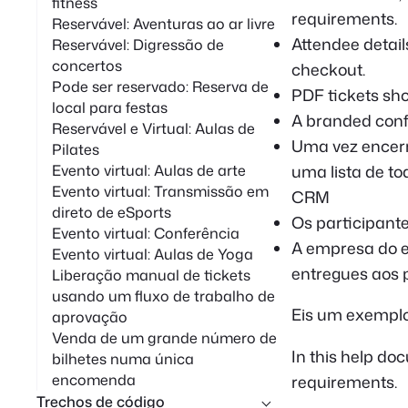
fitness
requirements.
Reservável: Aventuras ao ar livre
Attendee detail
Reservável: Digressão de
concertos
checkout.
Pode ser reservado: Reserva de
PDF tickets sho
local para festas
A branded conf
Reservável e Virtual: Aulas de
Uma vez encerr
Pilates
uma lista de to
Evento virtual: Aulas de arte
Evento virtual: Transmissão em
CRM
direto de eSports
Os participant
Evento virtual: Conferência
A empresa do e
Evento virtual: Aulas de Yoga
entregues aos 
Liberação manual de tickets
usando um fluxo de trabalho de
Eis um exemplo
aprovação
Venda de um grande número de
In this help do
bilhetes numa única
encomenda
requirements.
Trechos de código