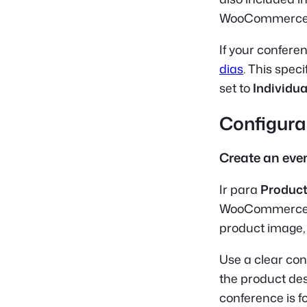
WooCommerce, 
If your confere
dias
. This spec
set to
Individua
Configur
Create an eve
Ir para
Product
WooCommerce pro
product image, 
Use a clear co
the product des
conference is fo