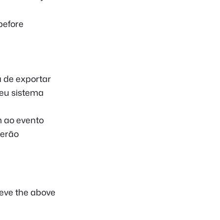
before
 de exportar
seu sistema
m ao evento
serão
ieve the above