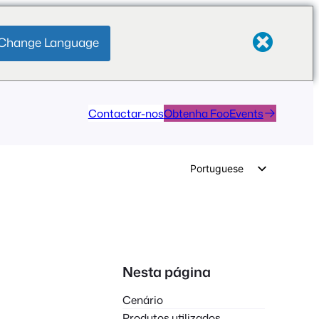
Change Language
Contactar-nos
Obtenha FooEvents
Portuguese
English
German
Dutch
Spanish
Nesta página
Italian
Cenário
French
Produtos utilizados