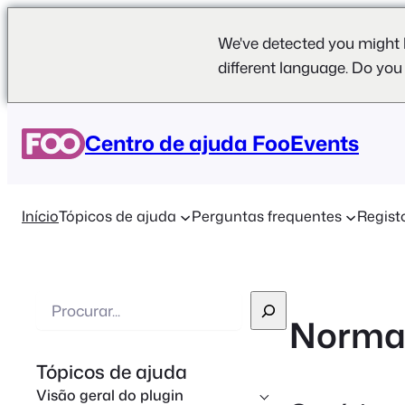
We've detected you might 
different language. Do you
Centro de ajuda FooEvents
Início
Tópicos de ajuda
Perguntas frequentes
Regist
P
Norma:
e
s
Tópicos de ajuda
q
Visão geral do plugin
u