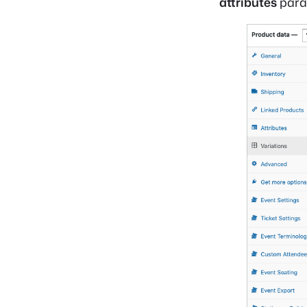
attributes
para 