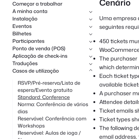
Cenário
Começar a trabalhar
i
A minha conta
s
Uma empresa de
Instalação
a
Eventos
seguintes requis
Bilhetes
r
450 tickets mus
Participantes
Ponto de venda (POS)
WooCommerce
Aplicação de check-ins
The purchaser m
Traduções
which determine
Casos de utilização
Each ticket type
RSVP/Pré-reserva/Lista de
available ticket
espera/Evento gratuito
A purchaser mus
Standard: Conference
Attendee detail
Norma: Conferência de vários
Ticket emails sh
dias
Reservável: Conferência com
Ticket types sh
Workshops
The following d
Reservável: Aulas de ioga /
email address, 