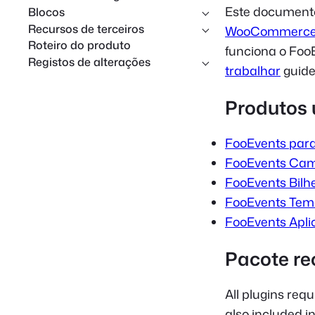
Este documento
Blocos
Recursos de terceiros
WooCommerc
Roteiro do produto
funciona o FooE
Registos de alterações
trabalhar
guide
Produtos 
FooEvents pa
FooEvents Camp
FooEvents Bilh
FooEvents Tema
FooEvents Apli
Pacote r
All plugins req
also included i