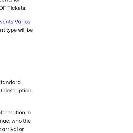
F Tickets.
vents Vários
t type will be
standard
t description,
nformation in
enue, who the
 arrival or