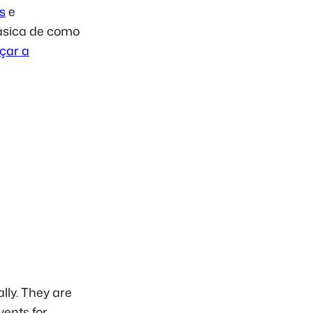
s
e
ásica de como
çar a
lly. They are
vents for