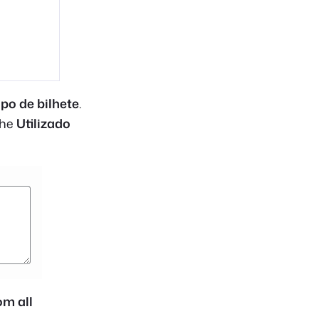
ipo de bilhete
.
the
Utilizado
om all