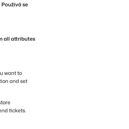
e
Používá se
 all attributes
ou want to
tion and set
store
end tickets.