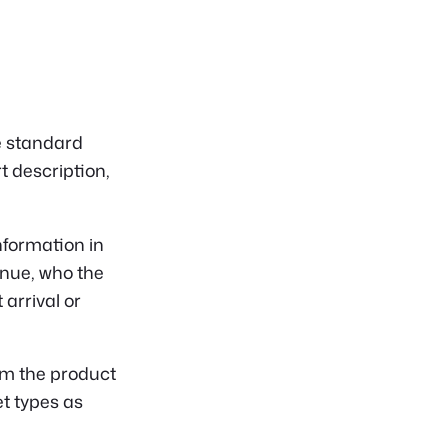
e standard
t description,
nformation in
enue, who the
 arrival or
m the product
et types as