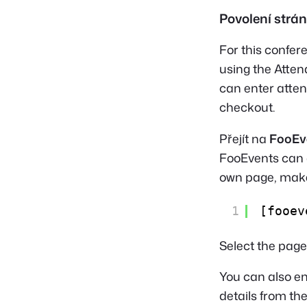
Povolení strá
For this confer
using the Atten
can enter atte
checkout.
Přejít na
FooEve
FooEvents can a
own page, make 
1
[fooev
Select the page
You can also en
details from th