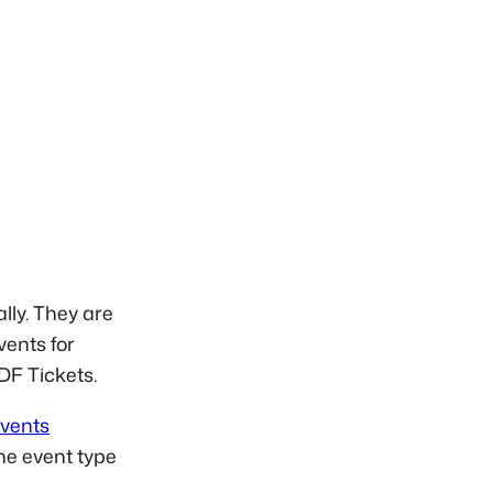
lly. They are
vents for
F Tickets.
vents
the event type