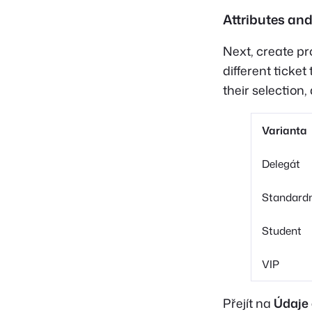
Attributes and
Next, create pr
different ticke
their selection
Varianta
Delegát
Standard
Student
VIP
Přejít na
Údaje 