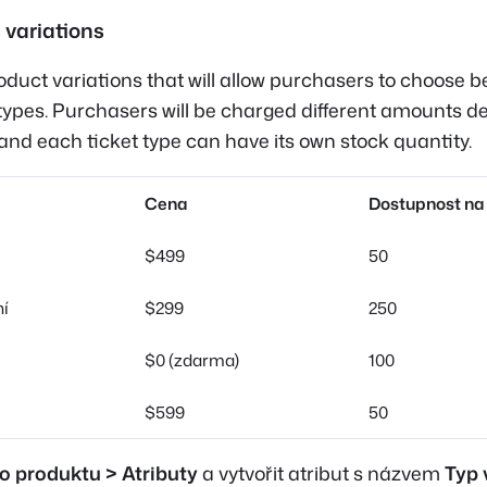
 variations
oduct variations that will allow purchasers to choose 
t types. Purchasers will be charged different amounts 
, and each ticket type can have its own stock quantity.
Cena
Dostupnost na
$499
50
ní
$299
250
$0 (zdarma)
100
$599
50
o produktu > Atributy
a vytvořit atribut s názvem
Typ 