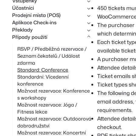
Vstupenky
á
450 tickets mus
Účastníci
n
Prodejní místa (POS)
WooCommerce
í
Aplikace Check-ins
The purchaser m
Překlady
which determine
Případy použití
Each ticket type
RSVP / Předběžná rezervace /
available ticket
Seznam čekatelů / Událost
A purchaser mus
zdarma
Attendee detail
Standard: Conference
Ticket emails sh
Standardní: Vícedenní
konference
Ticket types sh
Možnost rezervace: Konference
The following d
s workshopy
email address, 
Možnost rezervace: Jóga /
requirements.
Fitness lekce
Attendee detail
Možnost rezervace: Outdoorová
dobrodružství
checkout.
Možnost rezervace: Koncertní
PDF tickets sho