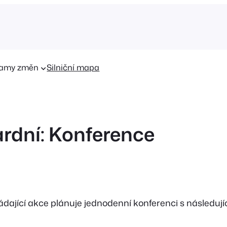
amy změn
Silniční mapa
rdní: Konference
dající akce plánuje jednodenní konferenci s následují