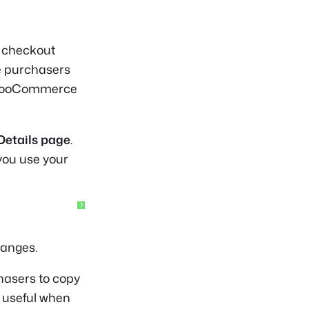
e checkout
re purchasers
o WooCommerce
Details page
.
you use your
?
hanges.
hasers to copy
e useful when