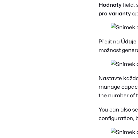
Hodnoty
field,
pro varianty
op
Přejít na
Údaje 
možnost genero
Nastavte každo
manage capacit
the number of t
You can also se
configuration, 