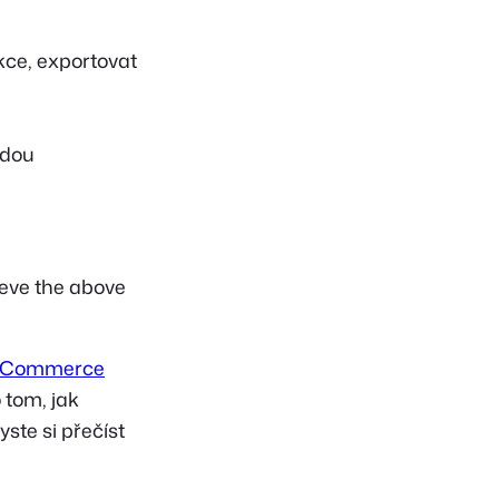
kce, exportovat
udou
ieve the above
Commerce
 tom, jak
ste si přečíst