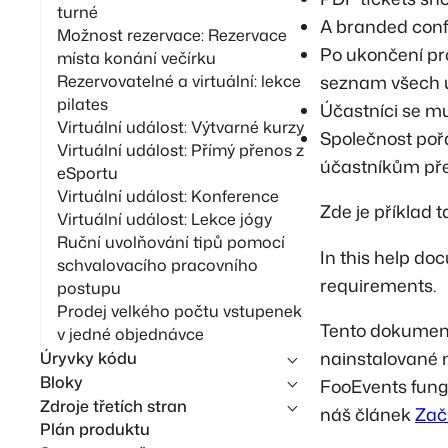
turné
A branded conf
Možnost rezervace: Rezervace
Po ukončení pr
místa konání večírku
seznam všech ú
Rezervovatelné a virtuální: lekce
pilates
Účastníci se mus
Virtuální událost: Výtvarné kurzy
Společnost pořá
Virtuální událost: Přímý přenos z
účastníkům před
eSportu
Virtuální událost: Konference
Zde je příklad 
Virtuální událost: Lekce jógy
Ruční uvolňování tipů pomocí
In this help do
schvalovacího pracovního
requirements.
postupu
Prodej velkého počtu vstupenek
Tento dokument
v jedné objednávce
nainstalované
Úryvky kódu
Bloky
FooEvents fungu
Zdroje třetích stran
náš článek
Zač
Plán produktu