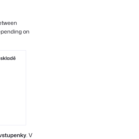
between
depending on
 skladě
vstupenky
. V