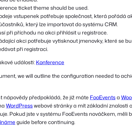
erence ticket theme should be used.
odeje vstupenek potřebuje společnost, která pořádá a
častníků, který lze importovat do systému CRM.
í při příchodu na akci přihlásit u registrace.
dající akci potřebuje vytisknout jmenovky, které se b
ávat při registraci.
takové události:
Konference
cument, we will outline the configuration needed to ach
 nápovědy předpokládá, že již máte
FooEvents
a
Woo
 na
WordPress
webové stránky a mít základní znalosti o
je. Pokud jste v systému FooEvents nováčkem, měli by
ínáme
guide before continuing.