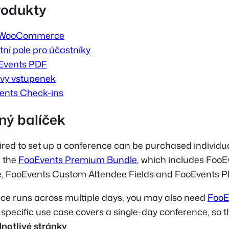
rodukty
o WooCommerce
ní pole pro účastníky
Events PDF
vy vstupenek
ents Check-ins
ý balíček
uired to set up a conference can be purchased individua
n the
FooEvents Premium Bundle
, which includes FooE
FooEvents Custom Attendee Fields and FooEvents PD
nce runs across multiple days, you may also need
FooE
s specific use case covers a single-day conference, so 
dnotlivé stránky
.