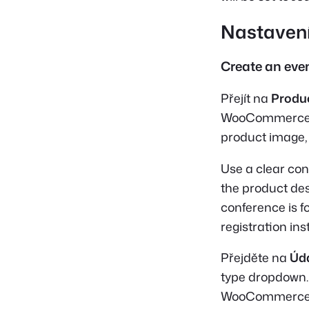
Nastaven
Create an eve
Přejít na
Produ
WooCommerce pro
product image, 
Use a clear co
the product des
conference is fo
registration ins
Přejděte na
Úda
type dropdown. 
WooCommerce v