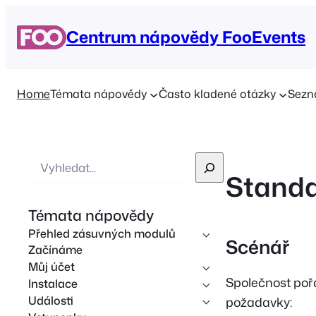
Centrum nápovědy FooEvents
Home
Témata nápovědy
Často kladené otázky
Sezn
V
Standa
y
h
Témata nápovědy
l
Přehled zásuvných modulů
e
Scénář
Začínáme
d
Můj účet
á
Společnost pořá
Instalace
v
Události
požadavky: