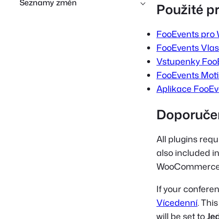
Seznamy změn
Použité p
FooEvents pr
FooEvents Vlast
Vstupenky Foo
FooEvents Moti
Aplikace FooEv
Doporučen
All plugins req
also included i
WooCommerce, 
If your confere
Vícedenní
. Thi
will be set to
Je