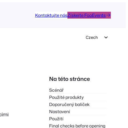
Kontaktujte nás
Získejte FooEvents
Czech
English
German
Dutch
Spanish
Na této stránce
Italian
Scénář
Portuguese
Použité produkty
French
Doporučený balíček
Nastavení
Polish
cími
Použití
Greek
Final checks before opening