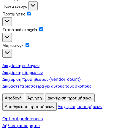
Λειτουργικό
Πάντα ενεργό
Προτιμήσεις
Προτιμήσεις
Στατιστικά στοιχεία
Στατιστικά
στοιχεία
Μάρκετινγκ
Μάρκετινγκ
Διαχείριση επιλογών
Διαχείριση υπηρεσιών
Διαχείριση προμηθευτών {vendor_count}
Διαβάστε περισσότερα για αυτούς τους σκοπούς
Αποδοχή
Άρνηση
Διαχείριση προτιμήσεων
Αποθήκευση προτιμήσεων
Διαχείριση προτιμήσεων
Opt-out preferences
Δήλωση απορρήτου