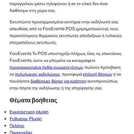
παραγγελιών μέσω τηλεφώνου ή αν το υλικό δεν είναι
διαθέσιμο στη χώρα σας.
Εκτυπώστε προσαρμοσμένα εισιτήρια στην εκδήλωσή σας
απευθείας από το FooEvents POS χρησιμοποιώντας τους
περισσότερους θερμικούς εκτυπωτές αποδείξεων ή τυπικούς
επιτραπέζιους εκτυπωτές.
FooEvents Το POS υποστηρίζει πλήρως όλες τις επεκτάσεις
FooEvents, ώστε να μπορείτε να καταγράφετε
προσαρμοσμένα πεδία συμμετεχόντων
, πωλούν πρόσβαση
σε
πολυήμερες εκδηλώσεις
, προσφορά
επιλογή θέσεων
ή να
πουλήσετε
διαθέσιμες θέσεις για κράτηση
αυτοπροσώπως
στην πόρτα της εκδήλωσης ή της επιχείρησής σας.
Θέματα βοήθειας
Εγκατάσταση plugin
Ρυθμίσεις Plugin
Πελάτες
Παραγγελίες