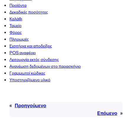
Προϊόντα
Δεκαδικές ποσότητες
Καλάθι
Ταμείο
Φόρος
Πληρωμές
Εισιτήρια και αποδείξεις
POS αναφέρει
Λειτουργία εκτός σύνδεσης
Ανανέωση δεδομένων στο παρασκήνιο
Γραμμωτοί κώδικες
Υποστηριζόμενο υλικό
«
Προηγούμενο
Επόμενο
»