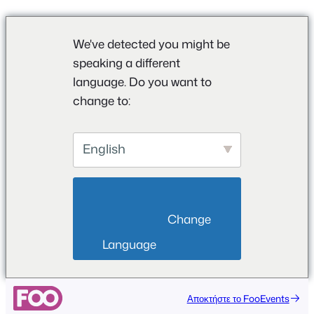
We've detected you might be
speaking a different
language. Do you want to
change to:
English
                        Change 
Language                    
Αποκτήστε το FooEvents