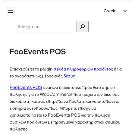
Greek
English
Αναζήτηση
German
Dutch
FooEvents POS
Spanish
Italian
Επισκεφθείτε το plugin
σελίδα πληροφοριών προϊόντος
ή να
Portuguese
το αγοράσετε ως μέρος ενός
δέσμη
French
FooEvents POS
είναι ένα διαδικτυακό πρόσθετο σημείο
Polish
πώλησης για το WooCommerce που τρέχει στον δικό σας
Czech
διακομιστή και σας επιτρέπει να πουλάτε και να εκτυπώνετε
εισιτήρια αυτοπροσώπως. Μπορείτε επίσης να
χρησιμοποιήσετε το FooEvents POS για την πώληση
φυσικών προϊόντων με προηγμένα χαρακτηριστικά σημείου
πώλησης.