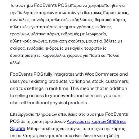
Το σύστημα FooEvents POS μπορεί να χρησιμοποιηθεί για
την πώληση εισιτηρίων και καρτών για θεατρικές παραστάσεις,
συναυλίες, συνέδρια, αθλητικές εκδηλώσεις, θεματικά πάρκα,
αθλητικές εγκαταστάσεις, κινηματογράφους, εκθέσεις
τροφίμων, υδάτινα πάρκα, εκδρομές με λεωφορείο,
αθλητικούς αγώνες, ενοικίαση σκούτερ, μουσεία, βόλτες με
σκάφος, ενυδρεία, εκδρομές με καγιάκ, τουριστικές
δραστηριότητες, καρναβάλια, χώρους για πάρτι και πολλά
άλλα!
FooEvents POS fully integrates with WooCommerce and
uses your existing products, variations, stock, customers,
and tax settings in real-time. This means that in addition
to selling access to your events and services, you can
also sell traditional physical products.
Επεξεργασία πληρωμών απευθείας στο σύστημα FooEvents
POS με τη χρήση ορισμένων
Αναγνώστες καρτών Stripe και
Square
. Μπορείτε επίσης να εισάγετε τα στοιχεία της κάρτας
του πελάτη χειροκίνητα, κάτι που είναι ιδανικό για τη λήψη