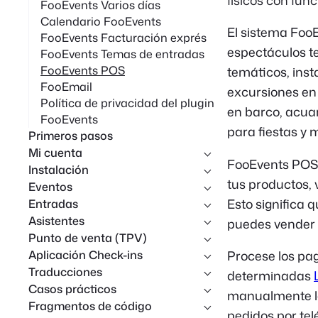
físicos con fun
FooEvents Varios días
Calendario FooEvents
El sistema Foo
FooEvents Facturación exprés
espectáculos te
FooEvents Temas de entradas
FooEvents POS
temáticos, inst
FooEmail
excursiones en 
Política de privacidad del plugin
en barco, acuar
FooEvents
para fiestas y
Primeros pasos
Mi cuenta
FooEvents POS 
Instalación
tus productos, v
Eventos
Esto significa 
Entradas
Asistentes
puedes vender p
Punto de venta (TPV)
Aplicación Check-ins
Procese los pa
Traducciones
determinadas
Casos prácticos
manualmente los
Fragmentos de código
pedidos por tel