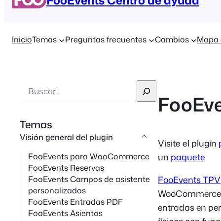
Inicio
Temas
Preguntas frecuentes
Cambios
Mapa 
B
FooEv
u
s
Temas
c
Visión general del plugin
a
Visite el plugin
r
un
paquete
FooEvents para WooCommerce
FooEvents Reservas
e
FooEvents TPV
FooEvents Campos de asistente
n
personalizados
WooCommerce que
FooEvents Entradas PDF
entradas en pe
FooEvents Asientos