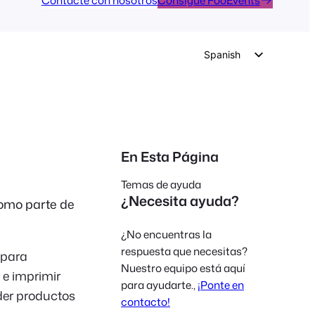
Contacte con nosotros
Consigue FooEvents
Spanish
English
German
Dutch
Italian
En Esta Página
Portuguese
Temas de ayuda
French
¿Necesita ayuda?
como parte de
Polish
¿No encuentras la
Czech
respuesta que necesitas?
 para
Greek
Nuestro equipo está aquí
 e imprimir
para ayudarte.,
¡Ponte en
der productos
contacto!