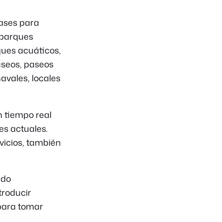
pases para
, parques
ques acuáticos,
useos, paseos
avales, locales
 tiempo real
es actuales.
vicios, también
ndo
troducir
 para tomar