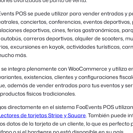
ciones avanzadas de punto de venta.
Events POS se puede utilizar para vender entradas y 
atrales, conciertos, conferencias, eventos deportivos
alaciones deportivas, cines, ferias gastronómicas, par
autobús, carreras deportivas, alquiler de scooters, m
ios, excursiones en kayak, actividades turísticas, carn
 mucho más.
se integra plenamente con WooCommerce y utiliza en
ariantes, existencias, clientes y configuraciones fiscal
que, además de vender entradas para tus eventos y ser
roductos físicos tradicionales.
gos directamente en el sistema FooEvents POS utiliza
Lectores de tarjetas Stripe y Square
. También puede in
 datos de la tarjeta de un cliente, lo que es perfecto
éfono o si el hardware no está disponible en su país.