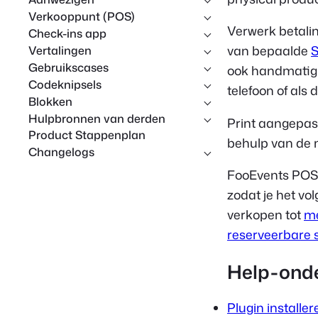
Verkooppunt (POS)
Verwerk betali
Check-ins app
van bepaalde
S
Vertalingen
Gebruikscases
ook handmatig i
Codeknipsels
telefoon of als
Blokken
Hulpbronnen van derden
Print aangepas
Product Stappenplan
behulp van de 
Changelogs
FooEvents POS b
zodat je het vo
verkopen tot
m
reserveerbare s
Help-ond
Plugin installer