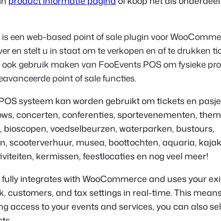
in
product informatie pagina
of koop het als onderdeel
is een web-based point of sale plugin voor WooCommer
er en stelt u in staat om te verkopen en af te drukken ti
t ook gebruik maken van FooEvents POS om fysieke pro
avanceerde point of sale functies.
POS systeem kan worden gebruikt om tickets en pasje
ows, concerten, conferenties, sportevenementen, the
en, bioscopen, voedselbeurzen, waterparken, bustours,
n, scooterverhuur, musea, boottochten, aquaria, kajak
iviteiten, kermissen, feestlocaties en nog veel meer!
fully integrates with WooCommerce and uses your exi
ck, customers, and tax settings in real-time. This means
ing access to your events and services, you can also sell
ts.