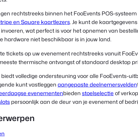
ngen rechtstreeks binnen het FooEvents POS-systeem
tripe en Square kaartlezers
. Je kunt de kaartgegevens
nvoeren, wat perfect is voor het opnemen van bestelli
 de hardware niet beschikbaar is in jouw land.
te tickets op uw evenement rechtstreeks vanuit FooE
meeste thermische ontvangst of standaard desktop pri
iedt volledige ondersteuning voor alle FooEvents-uitb
lgende kunt vastleggen
aangepaste deelnemersvelden
eerdaagse evenementen
bieden
stoelselectie
of verko
lots
persoonlijk aan de deur van je evenement of bedrij
erwerpen
en