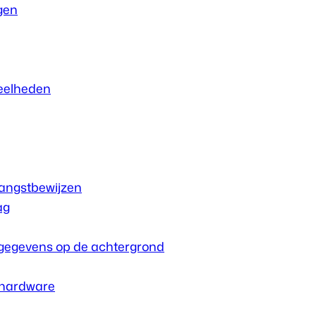
ngen
eelheden
vangstbewijzen
ag
gegevens op de achtergrond
hardware