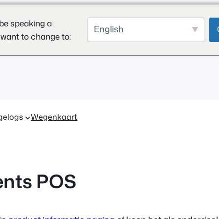
be speaking a
English
 want to change to:
gelogs
Wegenkaart
ents POS