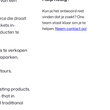
 van een
Polish
Kun je het antwoord niet
Czech
vinden dat je zoekt? Ons
ce die draait
Greek
team staat klaar om je te
ckets in-
helpen,
Neem contact op!
ducten te
s te verkopen
maparken,
tours,
sting products,
 that in
 traditional