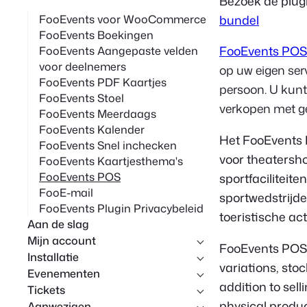
Bezoek de plug
p
bundel
FooEvents voor WooCommerce
FooEvents Boekingen
FooEvents POS
FooEvents Aangepaste velden
voor deelnemers
op uw eigen serv
FooEvents PDF Kaartjes
persoon. U kun
FooEvents Stoel
verkopen met ge
FooEvents Meerdaags
FooEvents Kalender
Het FooEvents 
FooEvents Snel inchecken
voor theatersh
FooEvents Kaartjesthema's
FooEvents POS
sportfaciliteit
FooE-mail
sportwedstrijde
FooEvents Plugin Privacybeleid
toeristische act
Aan de slag
Mijn account
FooEvents POS 
Installatie
variations, sto
Evenementen
addition to sell
Tickets
physical produc
Aanwezigen