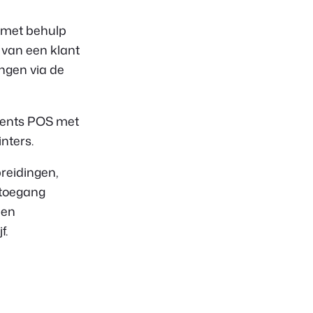
 met behulp
 van een klant
ngen via de
vents POS met
nters.
reidingen,
toegang
pen
f.