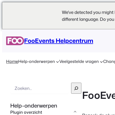
We've detected you might 
different language. Do you
FooEvents Helpcentrum
Home
Help-onderwerpen
Veelgestelde vragen
Chan
Z
FooEv
o
e
Help-onderwerpen
k
Plugin overzicht
o