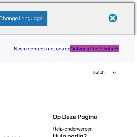
Change Language
Neem contact met ons op
Ontvang FooEvents
Dutch
English
German
Spanish
Italian
Op Deze Pagina
Portuguese
Help-onderwerpen
French
Hulp nodig?