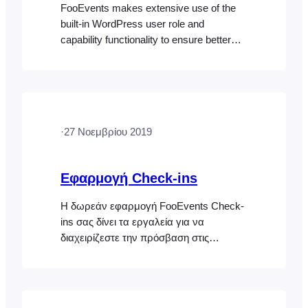
FooEvents makes extensive use of the
built-in WordPress user role and
capability functionality to ensure better
privacy. By default, only users with the
role of “Administrator” in WordPress will
have access to all the FooEvents
features. If you require an additional role
to have access to specific FooEvents
·
27 Νοεμβρίου 2019
features, you will need to
assign capabilities to this role using a…
Εφαρμογή Check-ins
Η δωρεάν εφαρμογή FooEvents Check-
ins σας δίνει τα εργαλεία για να
διαχειρίζεστε την πρόσβαση στις
εκδηλώσεις, τους χώρους και τις άλλες
υπηρεσίες σας σαν επαγγελματίας! Η
εφαρμογή είναι διαθέσιμη τόσο για το
iOS όσο και για το Android. Σημείωση: