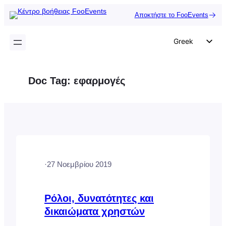
Μετάβαση
Αποκτήστε το FooEvents
στο
περιεχόμενο
Greek
English
German
Doc Tag:
εφαρμογές
Dutch
Spanish
Italian
Portuguese
French
·
27 Νοεμβρίου 2019
Polish
Czech
Ρόλοι, δυνατότητες και
δικαιώματα χρηστών