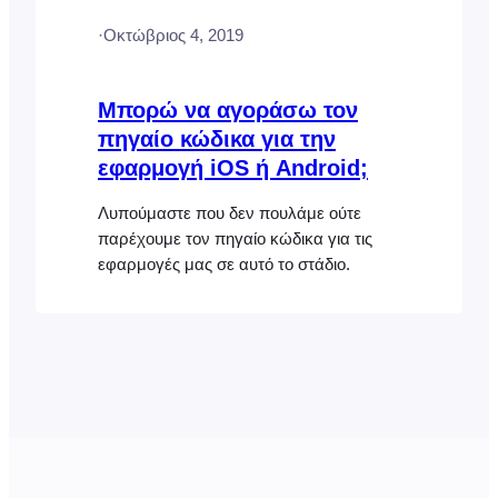
Δεν πωλούμε ούτε παρέχουμε τον
·
Οκτώβριος 4, 2019
πηγαίο κώδικα για τις εφαρμογές μας
για κινητά. Πραγματοποιήστε λήψη της
εφαρμογής FooEvents Check-ins (iOS
Μπορώ να αγοράσω τον
και Android) Επισκεφθείτε την ιστοσελίδα
πηγαίο κώδικα για την
εφαρμογή iOS ή Android;
Λυπούμαστε που δεν πουλάμε ούτε
παρέχουμε τον πηγαίο κώδικα για τις
εφαρμογές μας σε αυτό το στάδιο.