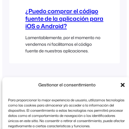
FooEvents Check-ins (iOS y Android).
¿Puedo comprar el código
Visita…
fuente de la aplicación para
iOS o Android?
Lamentablemente, por el momento no
vendemos ni facilitamos el código
fuente de nuestras aplicaciones.
Gestionar el consentimiento
Para proporcionar la mejor experiencia de usuario, utilizamos tecnologías
como las cookies para almacenar y/o acceder a la información del
dispositivo. El consentimiento a estas tecnologías nos permitirá procesar
datos como el comportamiento de navegación o los identificadores
Copyright © 2026 FooEvents. Todos los derechos
únicos en este sitio. No consentir o retirar el consentimiento, puede afectar
reservados.
negativamente a ciertas características y funciones.