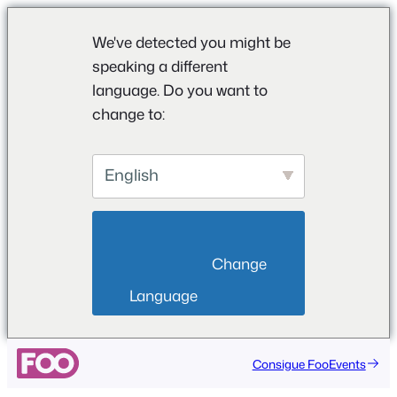
We've detected you might be
speaking a different
language. Do you want to
change to:
English
                        Change 
Language                    
Saltar
Consigue FooEvents
al
contenido