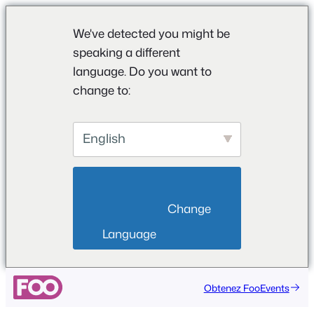
We've detected you might be
speaking a different
language. Do you want to
change to:
English
                        Change 
Language                    
Aller
Obtenez FooEvents
au
contenu