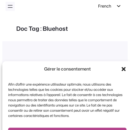
French
English
German
Doc Tag :
Bluehost
Dutch
Spanish
Italian
Portuguese
Gérer le consentement
Polish
Czech
Afin d'offrir une expérience utilisateur optimale, nous utilisons des
technologies telles que les cookies pour stocker et/ou accéder aux
Greek
informations relatives à l'appareil. Le fait de consentir à ces technologies
Copyright © 2026 FooEvents. Tous droits
nous permettra de traiter des données telles que le comportement de
navigation ou des identifiants uniques sur ce site. Le fait de ne pas
réservés.
consentir ou de retirer son consentement peut avoir un effet négatif sur
certaines caractéristiques et fonctions.
Déclaration de confidentialité
|
Conditions
générales d'utilisation
|
Clause de non-