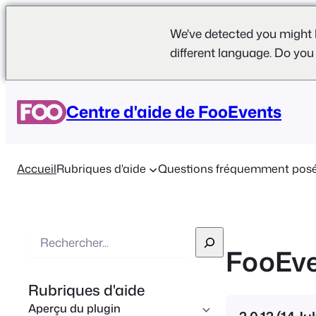
We've detected you might 
different language. Do you
Centre d'aide de FooEvents
Accueil
Rubriques d'aide
Questions fréquemment pos
R
FooEve
e
c
Rubriques d'aide
h
Aperçu du plugin
e