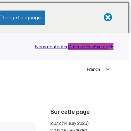
Change Language
Nous contacter
Obtenez FooEvents
French
English
German
Dutch
Spanish
Sur cette page
Italian
2.0.12 (14 July 2026)
Portuguese
2.0.9 (15 juin 2026)