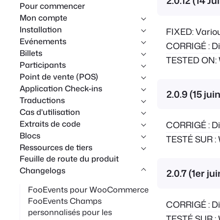
2.0.12 (14 Ju
Pour commencer
r
Mon compte
c
Installation
FIXED: Vario
h
Evénements
CORRIGÉ : Div
Billets
e
TESTED ON: W
Participants
Point de vente (POS)
Application Check-ins
2.0.9 (15 jui
Traductions
Cas d'utilisation
Extraits de code
CORRIGÉ : Div
Blocs
TESTÉ SUR : 
Ressources de tiers
Feuille de route du produit
Changelogs
2.0.7 (1er ju
FooEvents pour WooCommerce
FooEvents Champs
CORRIGÉ : Div
personnalisés pour les
TESTÉ SUR : 