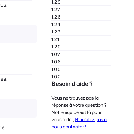
1.2.9
es.
1.2.7
1.2.6
1.2.4
1.2.3
1.2.1
1.2.0
1.0.7
1.0.6
1.0.5
1.0.2
es.
Besoin d'aide ?
Vous ne trouvez pas la
réponse à votre question ?
Notre équipe est là pour
vous aider,
N'hésitez pas à
nous contacter !
de