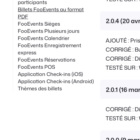
participants
Billets FooEvents au format
PDF
2.0.4 (20 av
FooEvents Sièges
FooEvents Plusieurs jours
FooEvents Calendrier
AJOUTÉ : Pris
FooEvents Enregistrement
CORRIGÉ : Bu
express
CORRIGÉ : Div
FooEvents Réservations
FooEvents POS
TESTÉ SUR : 
Application Check-ins (iOS)
Application Check-ins (Android)
Thèmes des billets
2.0.1 (16 ma
CORRIGÉ : Div
TESTÉ SUR : 
2.0.0 (9 ma