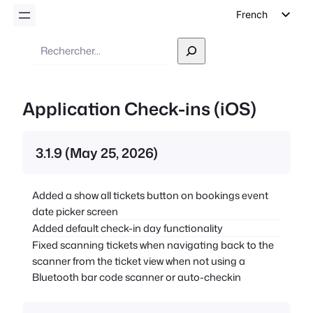
French
English
Recherche
German
Dutch
Application Check-ins (iOS)
Spanish
Italian
3.1.9 (May 25, 2026)
Portuguese
Polish
Added a show all tickets button on bookings event
Czech
date picker screen
Greek
Added default check-in day functionality
Fixed scanning tickets when navigating back to the
scanner from the ticket view when not using a
Bluetooth bar code scanner or auto-checkin