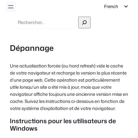
French
English
Recherche
German
Dutch
Dépannage
Spanish
Italian
Une actualisation forcée (ou hard refresh) vide le cache
Portuguese
de votre navigateur et recharge la version la plus récente
Polish
d'une page web. Cette opération est particulièrement
utile lorsqu'un site a été mis à jour, mais que votre
Czech
navigateur affiche toujours une ancienne version mise en
Greek
cache. Suivez les instructions ci-dessous en fonction de
votre système d'exploitation et de votre navigateur.
Instructions pour les utilisateurs de
Windows