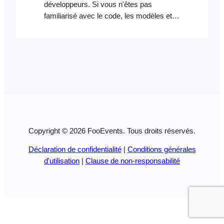
développeurs. Si vous n'êtes pas
familiarisé avec le code, les modèles et la
résolution des conflits potentiels, veuillez
vous adresser à un développeur
connaissant bien FooEvents et/ou
WooCommerce. Important : à lire en
premier Ces extraits de code sont fournis
à titre gracieux et ne font pas partie de
l'offre produit FooEvents. Ils sont
considérés comme des personnalisations
et ne sont pas officiellement…
Copyright © 2026 FooEvents. Tous droits réservés.
Déclaration de confidentialité
|
Conditions générales
d'utilisation
|
Clause de non-responsabilité