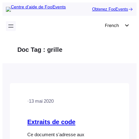
Aller
Obtenez FooEvents
au
contenu
French
English
German
Doc Tag :
grille
Dutch
Spanish
Italian
Portuguese
Polish
·
13 mai 2020
Czech
Greek
Extraits de code
Ce document s'adresse aux