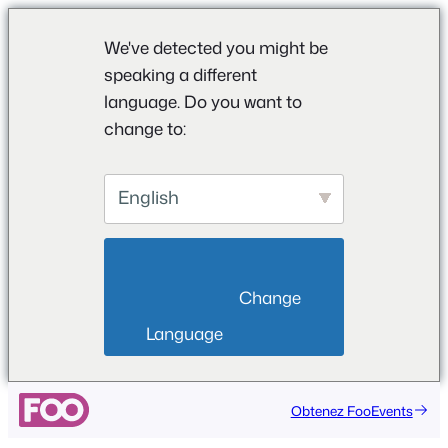
We've detected you might be
speaking a different
language. Do you want to
change to:
English
                        Change 
Language                    
Aller
Obtenez FooEvents
au
contenu