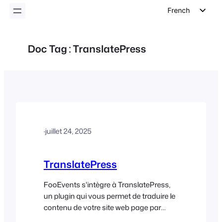
French
English
German
Doc Tag :
TranslatePress
Dutch
Spanish
Italian
Portuguese
Polish
·
juillet 24, 2025
Czech
Greek
TranslatePress
FooEvents s'intègre à TranslatePress,
un plugin qui vous permet de traduire le
contenu de votre site web page par
page, directement à partir de l'interface