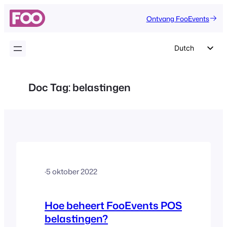
Ga
Ontvang FooEvents
naar
de
inhoud
Dutch
English
German
Doc Tag:
belastingen
Spanish
Italian
Portuguese
French
Polish
·
5 oktober 2022
Czech
Greek
Hoe beheert FooEvents POS
belastingen?