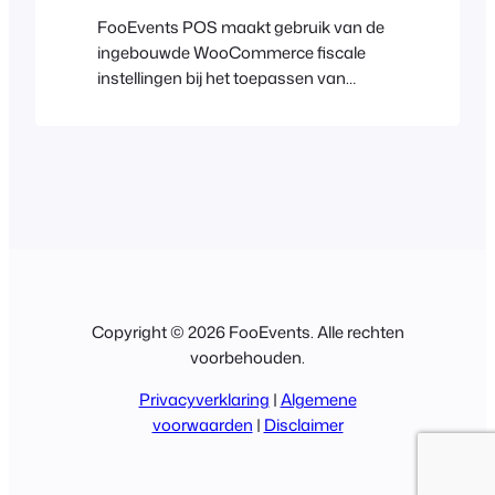
FooEvents POS maakt gebruik van de
ingebouwde WooCommerce fiscale
instellingen bij het toepassen van
belastingen op bestellingen. Dit
betekent dat alle fiscale instellingen en
belastingtarieven die al zijn
geconfigureerd voor uw
WooCommerce winkel, automatisch
worden toegepast binnen de FooEvents
POS app. Raadpleeg de Tax help
document voor meer informatie.
Copyright © 2026 FooEvents. Alle rechten
voorbehouden.
Privacyverklaring
|
Algemene
voorwaarden
|
Disclaimer