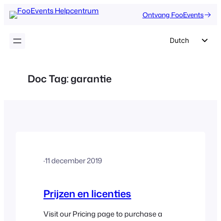
Ga
Ontvang FooEvents
naar
de
Dutch
inhoud
English
German
Doc Tag:
garantie
Spanish
Italian
Portuguese
French
Polish
·
11 december 2019
Czech
Greek
Prijzen en licenties
Visit our Pricing page to purchase a