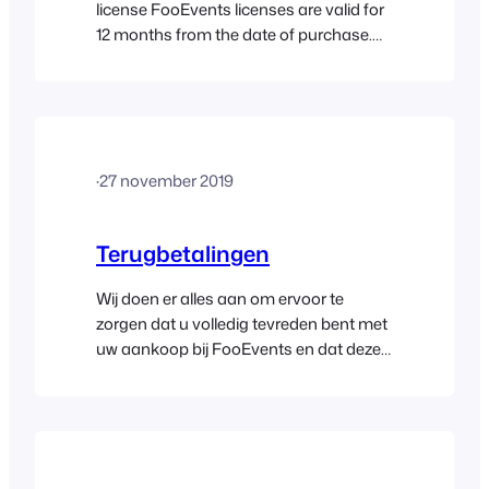
license FooEvents licenses are valid for
12 months from the date of purchase.
By default, FooEvents licenses are set
to automatically renew every 12 months,
however, you will be notified via email
before the renewal takes place. At any
time, you can choose to cancel your
·
27 november 2019
subscription. A…
Terugbetalingen
Wij doen er alles aan om ervoor te
zorgen dat u volledig tevreden bent met
uw aankoop bij FooEvents en dat deze
goed aansluit bij uw behoeften. Daarom
staan wij volledig achter onze producten
en bieden wij een onvoorwaardelijke
geld-terug-garantie als u binnen 14
dagen na de oorspronkelijke