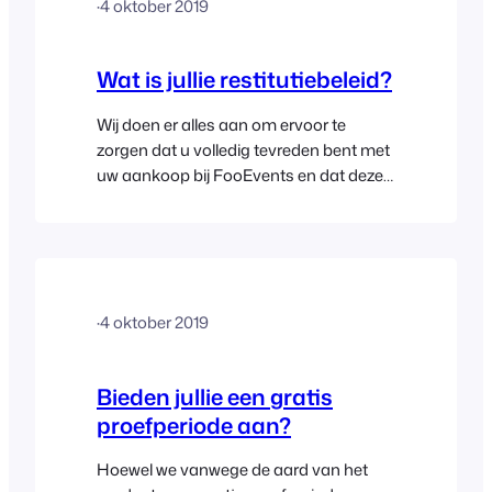
·
4 oktober 2019
aankoopdatum (met uitzondering van
verlengingen) om terugbetaling vraagt,
zodat u elk product kunt kopen…
Wat is jullie restitutiebeleid?
Wij doen er alles aan om ervoor te
zorgen dat u volledig tevreden bent met
uw aankoop bij FooEvents en dat deze
perfect aansluit bij uw behoeften.
Daarom staan wij volledig achter onze
producten en bieden wij een
onvoorwaardelijke geld-terug-garantie
binnen 14 dagen na de oorspronkelijke
·
4 oktober 2019
aankoopdatum, zodat u elk FooEvents-
product met een gerust hart kunt
kopen. Wij doen echter wel…
Bieden jullie een gratis
proefperiode aan?
Hoewel we vanwege de aard van het