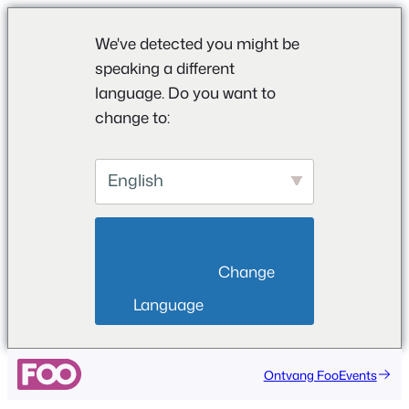
We've detected you might be
speaking a different
language. Do you want to
change to:
English
                        Change 
Language                    
Ga
Ontvang FooEvents
naar
de