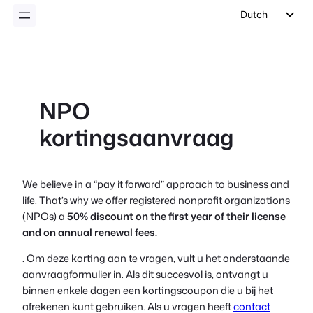
inhoud
Dutch
English
German
Spanish
NPO
Italian
kortingsaanvraag
Portuguese
French
Polish
We believe in a “pay it forward” approach to business and
life. That’s why we offer registered nonprofit organizations
Czech
(NPOs) a
50% discount on the first year of their license
Greek
and on annual renewal fees.
. Om deze korting aan te vragen, vult u het onderstaande
aanvraagformulier in. Als dit succesvol is, ontvangt u
binnen enkele dagen een kortingscoupon die u bij het
afrekenen kunt gebruiken. Als u vragen heeft
contact