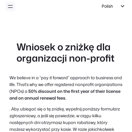
Polish
English
German
Dutch
Wniosek o zniżkę dla
Spanish
organizacji non-profit
Italian
Portuguese
French
We believe in a “pay it forward” approach to business and
life. That’s why we offer registered nonprofit organizations
Czech
(NPOs) a
50% discount on the first year of their license
Greek
and on annual renewal fees.
. Aby ubiegać się o tę zniżkę, wypełnij poniższy formularz
zgłoszeniowy, a jeśli się powiedzie, w ciągu kilku
następnych dni otrzymasz kupon rabatowy, który
możesz wykorzystać przy kasie. W razie jakichkolwiek