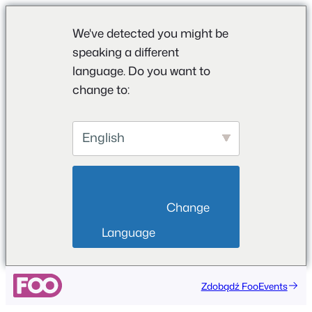
We've detected you might be
speaking a different
language. Do you want to
change to:
English
                        Change 
Language                    
Przejdź
Zdobądź FooEvents
do
treści