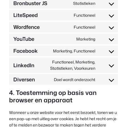
voor
wordpress
Bronbuster JS
Statistieken
Toestemming
service
voor
google-
LiteSpeed
Functioneel
Consent
service
analytics
to
sourcebuster-
Wordfence
Functioneel
Toestemming
service
js
voor
litespeed
YouTube
Marketing
Toestemming
service
voor
wordfence
Facebook
Marketing, Functioneel
Toestemming
service
voor
youtube
Functioneel, Marketing,
LinkedIn
service
Toestemming
Statistieken, Voorkeuren
facebook
voor
Diversen
Doel wordt onderzocht
service
Consent
linkedin
to
4. Toestemming op basis van
service
browser en apparaat
#!trpst#trp-
gettext-
Wanneer u onze website voor het eerst bezoekt, tonen we u
data-
een pop-up met uitleg over cookies. Je hebt het recht om je
trpgettextorig
af te melden en bezwaar te maken tegen het verdere