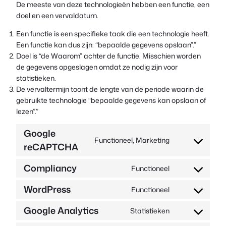
De meeste van deze technologieën hebben een functie, een
doel en een vervaldatum.
Een functie is een specifieke taak die een technologie heeft.
Een functie kan dus zijn: “bepaalde gegevens opslaan”.”
Doel is “de Waarom” achter de functie. Misschien worden
de gegevens opgeslagen omdat ze nodig zijn voor
statistieken.
De vervaltermijn toont de lengte van de periode waarin de
gebruikte technologie “bepaalde gegevens kan opslaan of
lezen”.”
Google
Functioneel, Marketing
reCAPTCHA
Toestemming
voor
Compliancy
service
Functioneel
Toestemming
google-
voor
WordPress
Functioneel
recaptcha
Toestemming
service
voor
complianz
Google Analytics
Statistieken
Toestemming
service