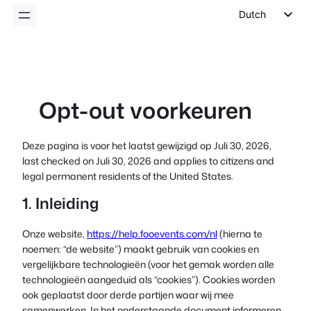
inhoud
Dutch
English
German
Spanish
Opt-out voorkeuren
Italian
Portuguese
Deze pagina is voor het laatst gewijzigd op Juli 30, 2026,
French
last checked on Juli 30, 2026 and applies to citizens and
Polish
legal permanent residents of the United States.
Czech
1. Inleiding
Greek
Onze website,
https://help.fooevents.com/nl
(hierna te
noemen: “de website”) maakt gebruik van cookies en
vergelijkbare technologieën (voor het gemak worden alle
technologieën aangeduid als “cookies”). Cookies worden
ook geplaatst door derde partijen waar wij mee
samenwerken. In het onderstaande document informeren