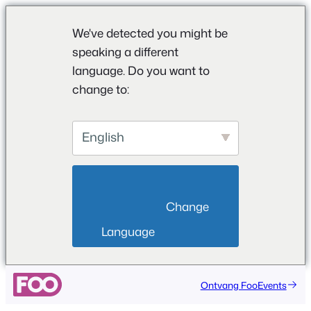
We've detected you might be
speaking a different
language. Do you want to
change to:
English
                        Change 
Language                    
Ga
Ontvang FooEvents
naar
de