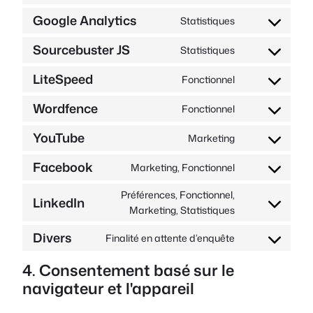
au
complianz
Google Analytics
Statistiques
Consentement
service
au
wordpress
Sourcebuster JS
Statistiques
Consentement
service
au
google-
LiteSpeed
Fonctionnel
Consent
service
analytics
to
sourcebuster-
Wordfence
Fonctionnel
Consentement
service
js
au
litespeed
YouTube
Marketing
Consentement
service
au
wordfence
Facebook
Marketing, Fonctionnel
Consentement
service
au
youtube
Préférences, Fonctionnel,
LinkedIn
service
Consentement
Marketing, Statistiques
facebook
au
Divers
Finalité en attente d’enquête
service
Consent
linkedin
to
4. Consentement basé sur le
service
navigateur et l'appareil
#!trpst#trp-
gettext-