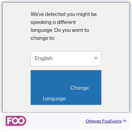
We've detected you might be
speaking a different
language. Do you want to
change to:
English
                        Change 
Language                    
Aller
Obtenez FooEvents
au
contenu