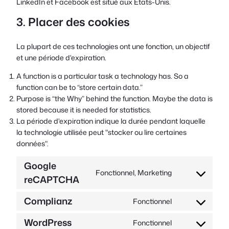
LinkedIn et Facebook est situé aux États-Unis.
3. Placer des cookies
La plupart de ces technologies ont une fonction, un objectif
et une période d'expiration.
A function is a particular task a technology has. So a
function can be to “store certain data.”
Purpose is “the Why” behind the function. Maybe the data is
stored because it is needed for statistics.
La période d'expiration indique la durée pendant laquelle
la technologie utilisée peut "stocker ou lire certaines
données".
Google
Fonctionnel, Marketing
reCAPTCHA
Consentement
au
Complianz
service
Fonctionnel
Consentement
google-
au
WordPress
Fonctionnel
recaptcha
Consentement
service