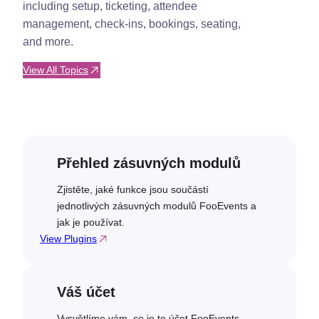
including setup, ticketing, attendee
management, check-ins, bookings, seating,
and more.
View All Topics
Přehled zásuvných modulů
Zjistěte, jaké funkce jsou součástí
jednotlivých zásuvných modulů FooEvents a
jak je používat.
View Plugins
Váš účet
Vysvětlíme vám, co je to účet FooEvents,