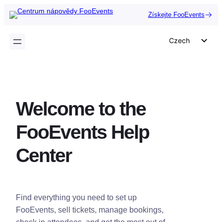
Přeskočit
Získejte FooEvents
na
obsah
Czech
English
German
Dutch
Welcome to the
Spanish
Italian
FooEvents Help
Portuguese
Center
French
Polish
Greek
Find everything you need to set up
FooEvents, sell tickets, manage bookings,