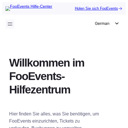
Zum
Holen Sie sich FooEvents
Inhalt
springen
German
English
Dutch
Spanish
Willkommen im
Italian
Portuguese
FooEvents-
French
Hilfezentrum
Polish
Czech
Greek
Hier finden Sie alles, was Sie benötigen, um
FooEvents einzurichten, Tickets zu