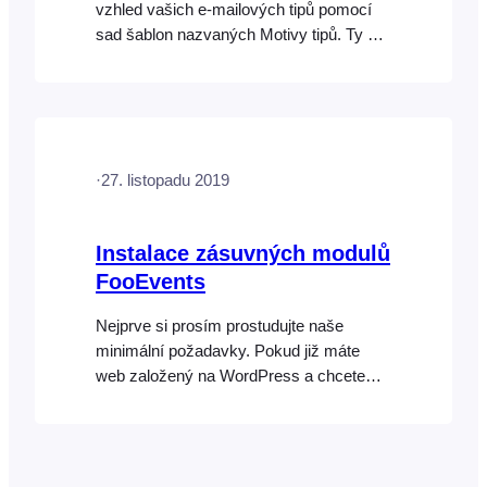
vzhled vašich e-mailových tipů pomocí
sad šablon nazvaných Motivy tipů. Ty si
můžete stáhnout z bezplatné galerie
Ticket Themes na webových stránkách
FooEvents. Sekce Přidání nového motivu
letenky Nastavení motivu letenky
Odeslání náhledu letenky Změna loga
·
27. listopadu 2019
Změna obrázku v záhlaví Úprava
Instalace zásuvných modulů
FooEvents
Nejprve si prosím prostudujte naše
minimální požadavky. Pokud již máte
web založený na WordPress a chcete
nainstalovat FooEvents, nejjednodušším
způsobem instalace pluginů FooEvents je
využití administrátorské oblasti
WordPress. Ujistěte se, že máte již