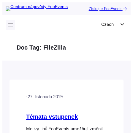
Přeskočit
Získejte FooEvents
na
obsah
Czech
English
German
Doc Tag:
FileZilla
Dutch
Spanish
Italian
Portuguese
French
·
27. listopadu 2019
Polish
Greek
Témata vstupenek
Motivy tipů FooEvents umožňují změnit