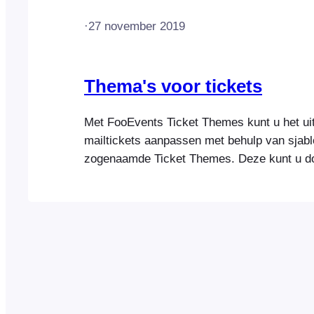
·
27 november 2019
Thema's voor tickets
Met FooEvents Ticket Themes kunt u het uit
mailtickets aanpassen met behulp van sjabl
zogenaamde Ticket Themes. Deze kunt u do
de gratis Ticket Themes Gallery op de webs
FooEvents. Een nieuw Ticket Theme toevoe
Theme instellen Een ticketvoorbeeld verzen
wijzigen De kopafbeelding wijzigen Een… 