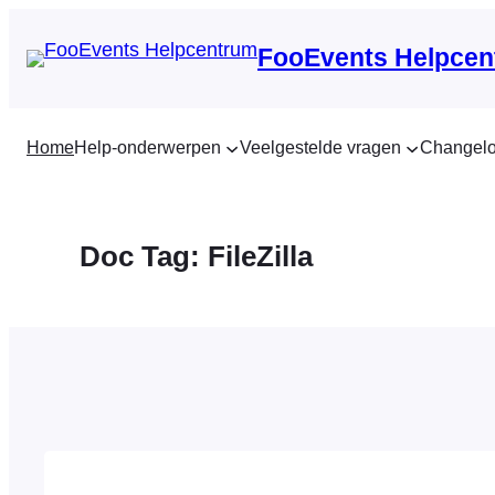
Ga
naar
FooEvents Helpcen
de
inhoud
Home
Help-onderwerpen
Veelgestelde vragen
Changel
Doc Tag:
FileZilla