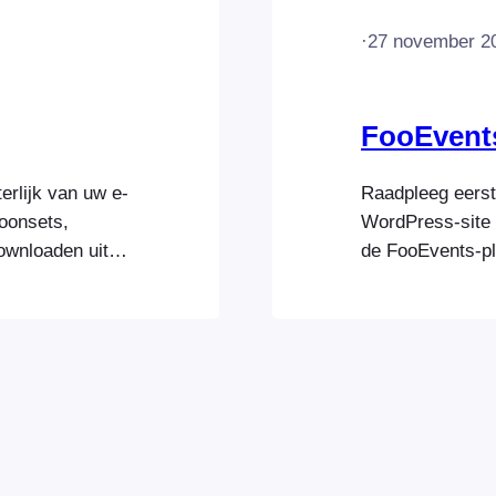
·
27 november 2
FooEvents
erlijk van uw e-
Raadpleeg eerst
oonsets,
WordPress-site h
wnloaden uit
de FooEvents-plu
ite van
WordPress-behee
gen Een Ticket
WooCommerce al 
den Het logo
bestand van de 
aanpassen