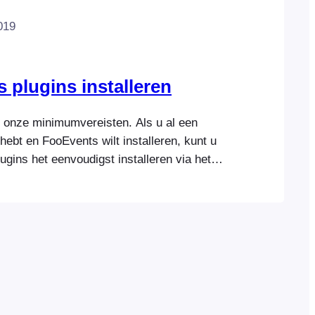
019
 plugins installeren
 onze minimumvereisten. Als u al een
ebt en FooEvents wilt installeren, kunt u
gins het eenvoudigst installeren via het
rdersgedeelte. Zorg ervoor dat u
hebt geïnstalleerd. U kunt het ZIP-
plug-in ook uploaden via een FTP-client…