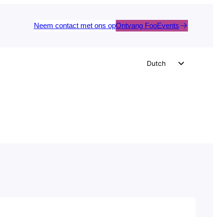
Neem contact met ons op
Ontvang FooEvents
Dutch
English
German
Spanish
Italian
Portuguese
French
Polish
Czech
Greek