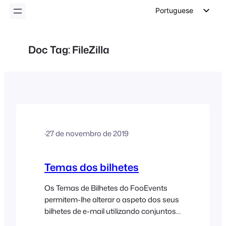
conteúdo
Portuguese
English
German
Doc Tag:
FileZilla
Dutch
Spanish
Italian
French
Polish
·
27 de novembro de 2019
Czech
Greek
Temas dos bilhetes
Os Temas de Bilhetes do FooEvents
permitem-lhe alterar o aspeto dos seus
bilhetes de e-mail utilizando conjuntos
de modelos denominados «Temas de