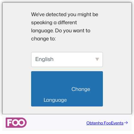
We've detected you might be
speaking a different
language. Do you want to
change to:
English
                        Change 
Language                    
Saltar
Obtenha FooEvents
para
o