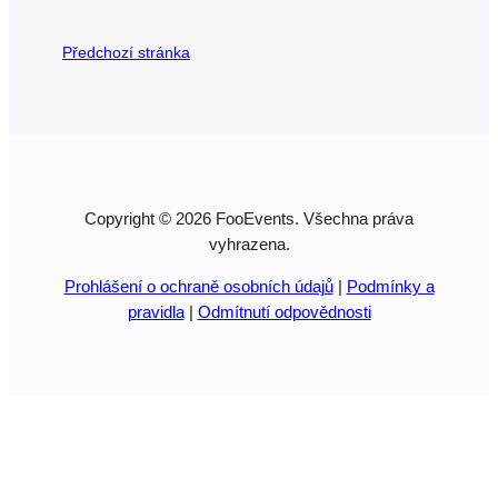
vytvořit vlastní jazykové soubory pomocí bezplatné apl
Poedit. Pokyny pro vytvoření vlastních jazykových sou
Předchozí stránka
jejich nahrání na váš web najdete v…
Copyright © 2026 FooEvents. Všechna práva
vyhrazena.
Prohlášení o ochraně osobních údajů
|
Podmínky a
pravidla
|
Odmítnutí odpovědnosti