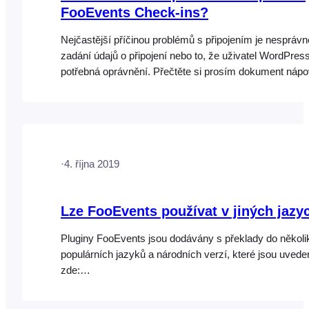
FooEvents Check-ins?
Nejčastější příčinou problémů s připojením je nesprávn
zadání údajů o připojení nebo to, že uživatel WordPre
potřebná oprávnění. Přečtěte si prosím dokument náp
Problémy s připojením, který se tomuto tématu věnuje
podrobněji Pokud se i nadále objevují problémy, kontakt
prosím technickou podporu FooEvents a uveďte co nej
podrobností.
·
4. října 2019
Lze FooEvents používat v jiných jazy
Pluginy FooEvents jsou dodávány s překlady do několi
populárních jazyků a národních verzí, které jsou uvede
zde:
https://help.fooevents.com/docs/topics/translations/sup
languages/ Tyto přiložené překlady můžete upravit nebo