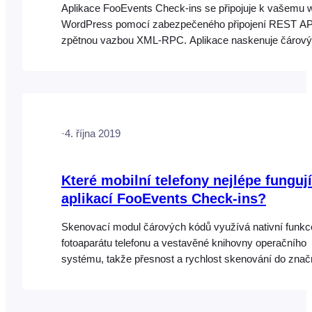
Aplikace FooEvents Check-ins se připojuje k vašemu 
WordPress pomocí zabezpečeného připojení REST AP
zpětnou vazbou XML-RPC. Aplikace naskenuje čárový
nebo QR kód, který obsahuje ID události, a předá jej zp
WordPress prostřednictvím rozhraní API, které porovn
odbavení a v případě potřeby jej aktualizuje. Informace
události jsou
·
4. října 2019
Které mobilní telefony nejlépe fungují
aplikací FooEvents Check-ins?
Skenovací modul čárových kódů využívá nativní funkc
fotoaparátu telefonu a vestavěné knihovny operačního
systému, takže přesnost a rychlost skenování do zna
míry závisí na kvalitě a schopnostech zařízení, nikoliv
aplikace. Obecně jsme zjistili, že špičkové smartphony
zejména nejnovější iPhone, podávají nejlepší výsledky,