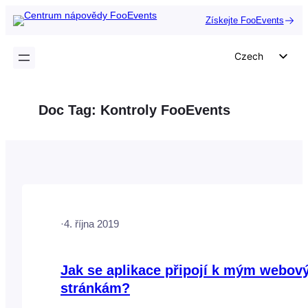
Přeskočit
Získejte FooEvents
na
obsah
Czech
English
German
Doc Tag:
Kontroly FooEvents
Dutch
Spanish
Italian
Portuguese
French
·
4. října 2019
Polish
Greek
Jak se aplikace připojí k mým webo
stránkám?