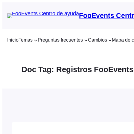
Saltar
al
FooEvents Centr
contenido
Inicio
Temas
Preguntas frecuentes
Cambios
Mapa de c
Doc Tag:
Registros FooEvents