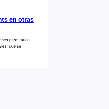
ts en otras
ones para varios
ares, que se
slations/supported-
es incluidas o
nalizados
llamada Poedit. Las
a personalizados y
r en…