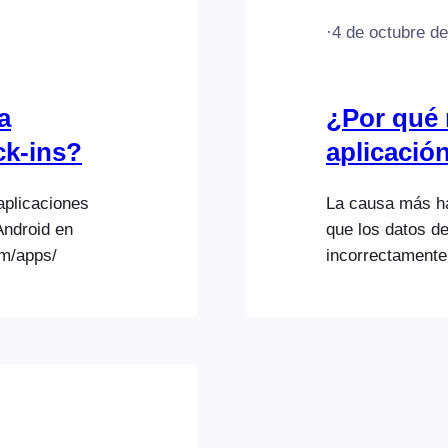
·
4 de octubre d
a
¿Por qué 
ck-ins?
aplicació
aplicaciones
La causa más ha
Android en
que los datos d
om/apps/
incorrectamente
disponga de los
ayuda sobre pro
tema con mayor 
ponte en contact
WordPress e inc