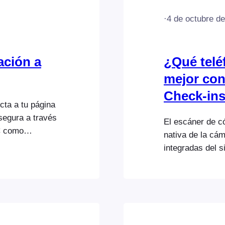
·
4 de octubre d
ación a
¿Qué telé
mejor con
Check-in
cta a tu página
egura a través
El escáner de có
C como
nativa de la cám
 de barras o el
integradas del s
o envía a
y la velocidad 
 el estado de
calidad y la cap
nformación del
En general, hem
inteligentes de 
funcionan mejo