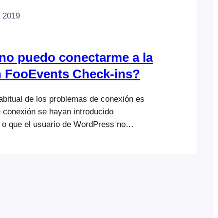
e 2019
no puedo conectarme a la
n FooEvents Check-ins?
bitual de los problemas de conexión es
e conexión se hayan introducido
 o que el usuario de WordPress no
 permisos necesarios. Lee el documento de
blemas de conexión, donde se trata este
detalle. Si sigues teniendo problemas,
o con el servicio de asistencia técnica de
luye toda la información posible…