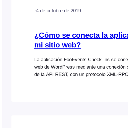
·
4 de octubre de 2019
¿Cómo se conecta la aplic
mi sitio web?
La aplicación FooEvents Check-ins se cone
web de WordPress mediante una conexión s
de la API REST, con un protocolo XML-RP
alternativa. La aplicación escanea el código
código QR que contiene el ID del evento y l
WordPress a través de la API, que compara
registro y lo actualiza si es necesario. La i
evento es…