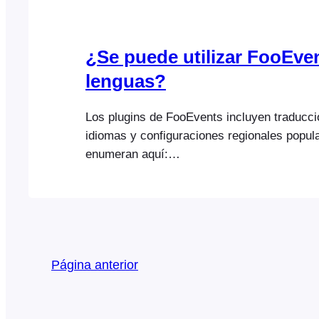
¿Se puede utilizar FooEven
lenguas?
Los plugins de FooEvents incluyen traducci
idiomas y configuraciones regionales popul
enumeran aquí:
https://help.fooevents.com/docs/topics/tran
languages/. Puedes modificar las traduccion
crear tus propios archivos de idioma perso
utilizando una aplicación de software libre 
instrucciones para crear archivos de idiom
Página anterior
subirlos a tu sitio web se pueden encontra