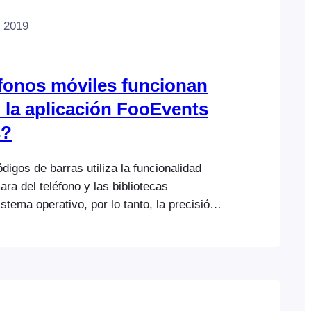
e 2019
fonos móviles funcionan
 la aplicación FooEvents
s?
digos de barras utiliza la funcionalidad
ara del teléfono y las bibliotecas
istema operativo, por lo tanto, la precisión
de escaneo dependen en gran medida de la
acidad del dispositivo, no de la aplicación.
os descubierto que los teléfonos
gama alta, en particular el último iPhone,
r ya que…