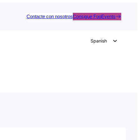
Contacte con nosotros
Consigue FooEvents
Spanish
English
German
Dutch
Italian
Portuguese
French
Polish
Czech
Greek