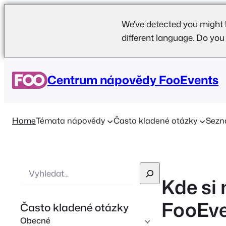
We've detected you might 
different language. Do you
Centrum nápovědy FooEvents
Home
Témata nápovědy
Často kladené otázky
Sezn
V
Kde si
y
h
FooEve
Často kladené otázky
l
Obecné
e