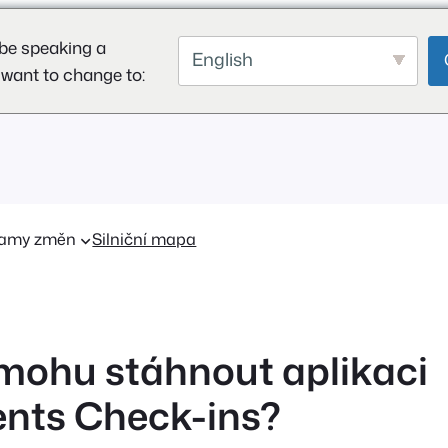
be speaking a
English
 want to change to:
amy změn
Silniční mapa
 mohu stáhnout aplikaci
nts Check-ins?