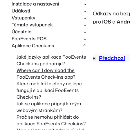
Instalace a nastavení
d
Události
Odkazy na bezp
á
Vstupenky
pro
iOS
a
Andr
v
Témata vstupenek
Účastníci
á
FooEvents POS
n
Aplikace Check-ins
í
Jaké jazyky aplikace FooEvents
«
Předchozí
Check-ins podporuje?
Where can I download the
FooEvents Check-ins app?
Které mobilní telefony nejlépe
fungují s aplikací FooEvents
Check-ins?
Jak se aplikace připojí k mým
webovým stránkám?
Proč se nemohu přihlásit do
aplikace FooEvents Check-ins?