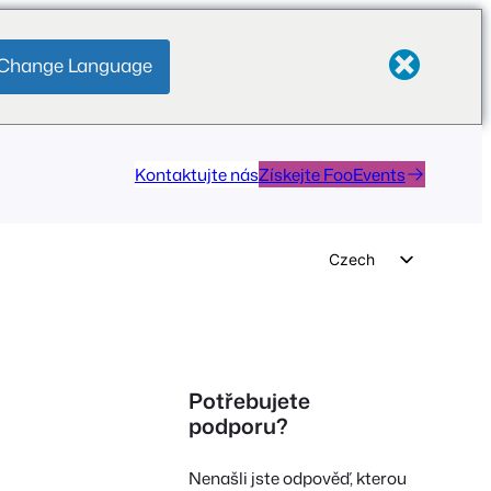
Change Language
Kontaktujte nás
Získejte FooEvents
Czech
English
German
Dutch
Potřebujete
Spanish
podporu?
Italian
Nenašli jste odpověď, kterou
Portuguese