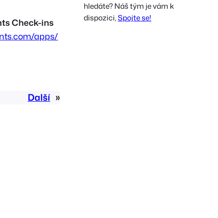
hledáte? Náš tým je vám k
French
dispozici,
Spojte se!
ts Check-ins
Polish
ents.com/apps/
Greek
Další
»