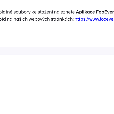
latné soubory ke stažení naleznete
Aplikace FooEven
oid
na našich webových stránkách:
https://www.fooev