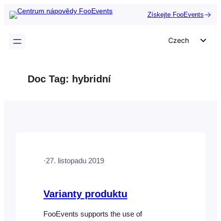
Přeskočit
Získejte FooEvents
na
obsah
Czech
English
German
Doc Tag:
hybridní
Dutch
Spanish
Italian
Portuguese
French
·
27. listopadu 2019
Polish
Greek
Varianty produktu
FooEvents supports the use of