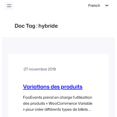
French
English
German
Doc Tag :
hybride
Dutch
Spanish
Italian
Portuguese
Polish
·
27 novembre 2019
Czech
Greek
Variations des produits
FooEvents prend en charge l'utilisation
des produits « WooCommerce Variable
» pour créer différents types de billets.
Cette fonctionnalité est idéale pour les