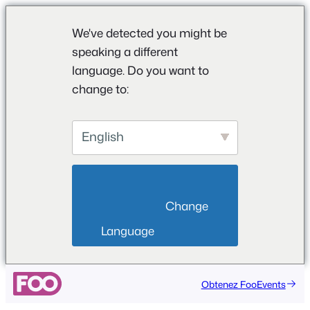
We've detected you might be
speaking a different
language. Do you want to
change to:
English
                        Change 
Language                    
Aller
Obtenez FooEvents
au
contenu