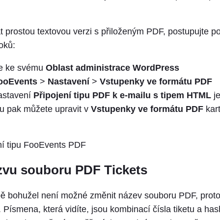
.
at prostou textovou verzi s přiloženým PDF, postupujte p
oků:
se ke svému
Oblast administrace WordPress
ooEvents
>
Nastavení
>
Vstupenky ve formátu PDF
nastavení
Připojení tipu PDF k e-mailu s tipem HTML
j
lu pak můžete upravit v
Vstupenky ve formátu PDF
kar
vu souboru PDF Tickets
ě bohužel není možné změnit název souboru PDF, proto
 Písmena, která vidíte, jsou kombinací čísla tiketu a has