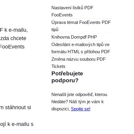
Nastavení lístků PDF
FooEvents
Úprava témat FooEvents PDF
tipů
 k e-mailu,
Knihovna Dompdf PHP
 zda chcete
Odesílání e-mailových tipů ve
 FooEvents
formátu HTML s přílohou PDF
Změna názvu souboru PDF
Tickets
Potřebujete
podporu?
Nenašli jste odpověď, kterou
hledáte? Náš tým je vám k
 stáhnout si
dispozici,
Spojte se!
ojí k e-mailu s