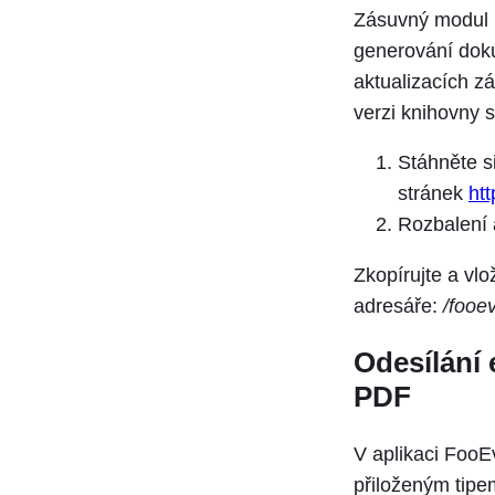
Zásuvný modul 
generování dok
aktualizacích z
verzi knihovny 
Stáhněte s
stránek
ht
Rozbalení 
Zkopírujte a vlo
adresáře:
/fooe
Odesílání 
PDF
V aplikaci FooE
přiloženým tipe