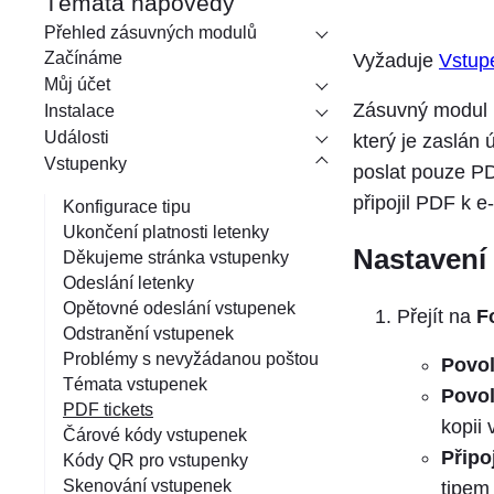
Témata nápovědy
l
Přehled zásuvných modulů
e
Začínáme
Vyžaduje
Vstup
Můj účet
d
Zásuvný modul F
Instalace
á
Události
který je zaslán
v
Vstupenky
poslat pouze PD
á
připojil PDF k 
Konfigurace tipu
n
Ukončení platnosti letenky
í
Nastavení
Děkujeme stránka vstupenky
Odeslání letenky
Opětovné odeslání vstupenek
Přejít na
F
Odstranění vstupenek
Problémy s nevyžádanou poštou
Povol
Témata vstupenek
Povol
PDF tickets
kopii
Čárové kódy vstupenek
Připo
Kódy QR pro vstupenky
Skenování vstupenek
tipem