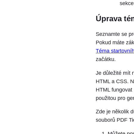
sekce
Úprava té
Seznamte se p
Pokud máte zákl
Téma startovníh
začátku.
Je důležité mít
HTML a CSS. Něk
HTML fungovat b
použitou pro g
Zde je několik d
souborů PDF Ti
Můžete po