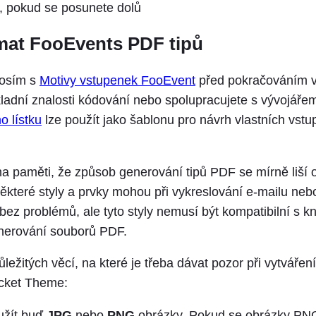
, pokud se posunete dolů
mat FooEvents PDF tipů
rosím s
Motivy vstupenek FooEvent
před pokračováním v 
adní znalosti kódování nebo spolupracujete s vývojářem
o lístku
lze použít jako šablonu pro návrh vlastních vst
 na paměti, že způsob generování tipů PDF se mírně liší
teré styly a prvky mohou při vykreslování e-mailu neb
ez problémů, ale tyto styly nemusí být kompatibilní s k
enerování souborů PDF.
ůležitých věcí, na které je třeba dávat pozor při vytváře
cket Theme:
užít buď
JPG
nebo
PNG
obrázky. Pokud se obrázky PN