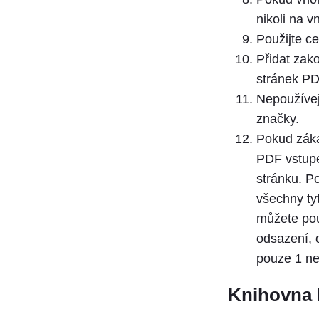
nikoli na vn
Použijte c
Přidat zak
stránek P
Nepoužívejt
značky.
Pokud záka
PDF vstupe
stránku. P
všechny ty
můžete pou
odsazení, 
pouze 1 ne
Knihovna