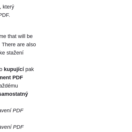
 který
 PDF.
e that will be
. There are also
 ke stažení
do
kupující
pak
ment PDF
 každému
samostatný
avení PDF
avení PDF