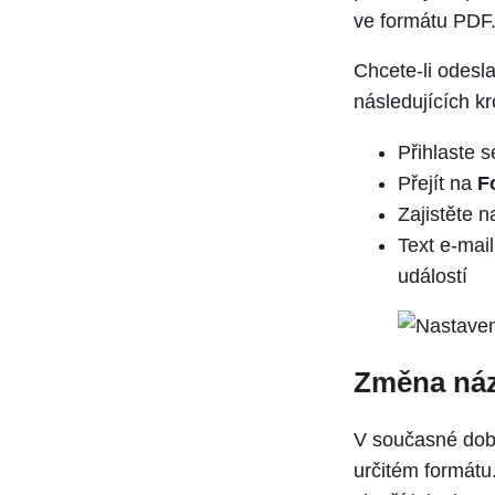
ve formátu PDF
Chcete-li odesl
následujících kr
Přihlaste 
Přejít na
F
Zajistěte 
Text e-mai
událostí
Změna náz
V současné dob
určitém formátu.