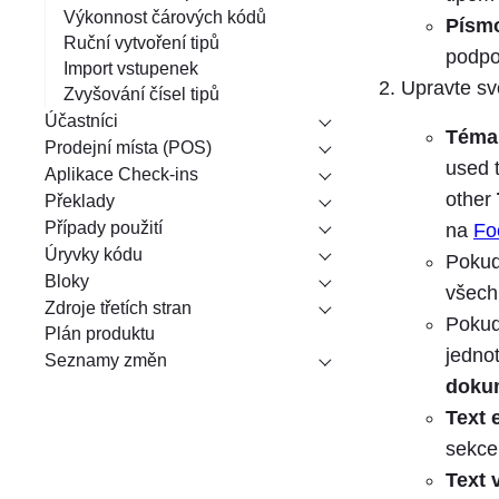
Výkonnost čárových kódů
Písm
Ruční vytvoření tipů
podpo
Import vstupenek
Upravte sv
Zvyšování čísel tipů
Účastníci
Téma
Prodejní místa (POS)
used t
Aplikace Check-ins
other
Překlady
Případy použití
na
Fo
Úryvky kódu
Pokud
Bloky
všech
Zdroje třetích stran
Pokud
Plán produktu
jednot
Seznamy změn
doku
Text 
sekce
Text 