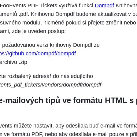
FooEvents PDF Tickets využívá funkci
Dompdf
Knihovn
umentů .pdf. Knihovnu Dompdf budeme aktualizovat v b
ásuvného modulu, nicméně pokud si přejete změnit nebo 
sami, zde je uveden postup:
i požadovanou verzi knihovny Dompdf ze
tps://github.com/dompdf/dompdf
archivu .zip
žte rozbalený adresář do následujícího
vents_pdf_tickets/vendors/dompdf/dompdf
e-mailových tipů ve formátu HTML s 
vents můžete nastavit, aby odesílala buď e-mail ve for
m ve formátu PDF, nebo aby odesílala e-mail pouze s př