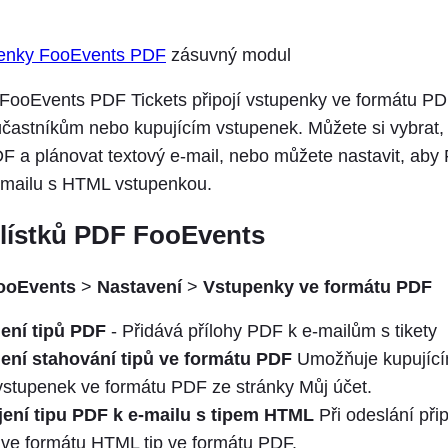
enky FooEvents PDF
zásuvný modul
ooEvents PDF Tickets připojí vstupenky ve formátu PDF
 účastníkům nebo kupujícím vstupenek. Můžete si vybrat,
F a plánovat textový e-mail, nebo můžete nastavit, aby
e-mailu s HTML vstupenkou.
 lístků PDF FooEvents
ooEvents
>
Nastavení
>
Vstupenky ve formátu PDF
ení tipů PDF
- Přidává přílohy PDF k e-mailům s tikety
ení stahování tipů ve formátu PDF
Umožňuje kupujícím
 vstupenek ve formátu PDF ze stránky Můj účet.
jení tipu PDF k e-mailu s tipem HTML
Při odeslání přip
 ve formátu HTML tip ve formátu PDF.