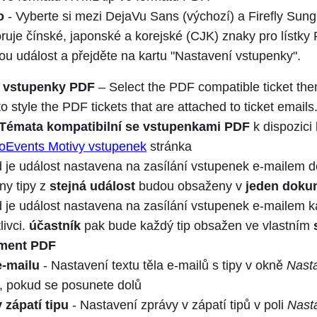
o
- Vyberte si mezi DejaVu Sans (výchozí) a Firefly Sung,
ruje čínské, japonské a korejské (CJK) znaky pro lístky
ou událost a přejděte na kartu "Nastavení vstupenky".
 vstupenky PDF
– Select the PDF compatible ticket them
o style the PDF tickets that are attached to ticket emails
Témata kompatibilní se vstupenkami PDF
k dispozici
oEvents Motivy vstupenek
stránka
 je událost nastavena na zasílání vstupenek e-mailem 
ny tipy z
stejná událost
budou obsaženy v
jeden doku
 je událost nastavena na zasílání vstupenek e-mailem
livci.
účastník
pak bude každý tip obsažen ve vlastním
ment PDF
e-mailu
- Nastavení textu těla e-mailů s tipy v okně
Nast
, pokud se posunete dolů
v zápatí tipu
- Nastavení zprávy v zápatí tipů v poli
Nast