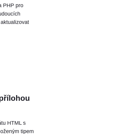
a PHP pro
udoucích
aktualizovat
přílohou
mátu HTML s
iloženým tipem