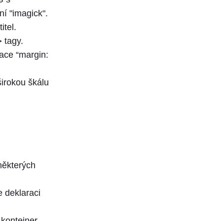
ní "imagick".
itel.
>
tagy.
race “margin:
irokou škálu
některých
e deklaraci
kontejner,