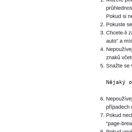
průhlednost
Pokud si ne
Pokuste se
Chcete-li 
auto” a mís
Nepoužíve
znaků včet
Snažte se 
Nějaký o
Nepoužívej
případech 
Pokud nechc
“page-break
Pokud vnořu