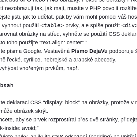
í nezobrazují tak, jak mají, musíte v PHP povolit rozšíře
jste jisti, jak to udělat, pak by vám mohl pomoci váš host
 vyhnout použití
<table>
prvky, ale spíše použít
<div
zarovnat obrázky na střed, vyhněte se použití CSS dekla
to toho použijte “text-align: center”.”
jte písma Google. Vestavěná
Písmo DejaVu
podporuje š
ně řecké, cyrilice, hebrejské a arabské abecedy.
vyhýbat vnořeným prvkům, např.
bsah
te deklaraci CSS “display: block” na obrázky, protože v 
může obrázek skrýt.
ete, aby se prvek rozprostíral přes dvě stránky, přidejt
-inside: avoid;”
jete prvky, aplikujte CSS odsazení (padding) na vnitřní 