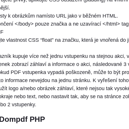
ější.
esty k obrázkům namísto URL jako v běžném HTML.
ončení </body> pouze značka a ne uzavírací </html> tag
DF
e vlastnost CSS “float” na značku, která je vnořená do j
zník kupuje více než jednu vstupenku na stejnou akci, v
nek zobrazí záhlaví a informace o akci, následované 3
okud PDF vstupenka vypadá poškozeně, může to být pro
to informace nevejdou na jednu stránku. K vyřešení toh
žít logo a/nebo obrázek záhlaví, které nejsou tak vysoké
okraje nebo text, nebo nastavit tak, aby se na stránce z
bo 2 vstupenky.
 Dompdf PHP