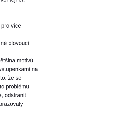
 pro více
iné plovoucí
ětšina motivů
 vstupenkami na
to, že se
oto problému
, odstranit
obrazovaly