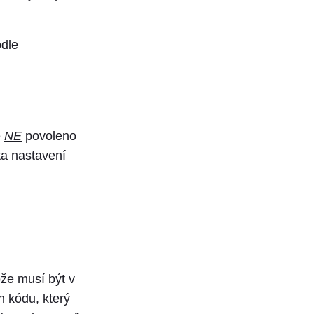
odle
e
NE
povoleno
ta nastavení
že musí být v
h kódu, který