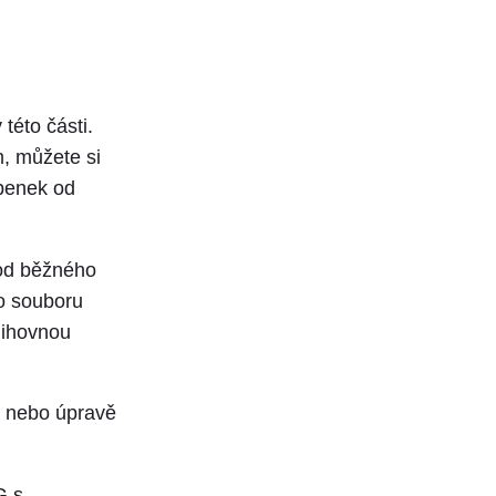
této části.
, můžete si
upenek od
 od běžného
o souboru
nihovnou
ní nebo úpravě
G s