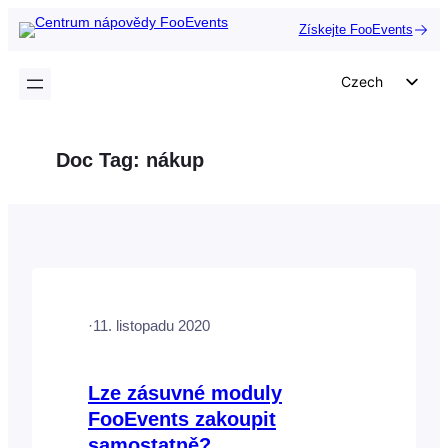
Přeskočit
Získejte FooEvents
na
obsah
Czech
English
German
Doc Tag:
nákup
Dutch
Spanish
Italian
Portuguese
French
·
11. listopadu 2020
Polish
Greek
Lze zásuvné moduly
FooEvents zakoupit
samostatně?