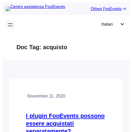
Vai
Ottieni FooEvents
al
contenuto
Italian
English
German
Doc Tag:
acquisto
Dutch
Spanish
Portuguese
French
Polish
·
Novembre 11, 2020
Czech
Greek
I plugin FooEvents possono
essere acquistati
separatamente?