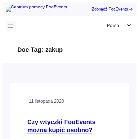
Przejdź
Zdobądź FooEvents
do
treści
Polish
English
German
Doc Tag:
zakup
Dutch
Spanish
Italian
Portuguese
French
·
11 listopada 2020
Czech
Greek
Czy wtyczki FooEvents
można kupić osobno?