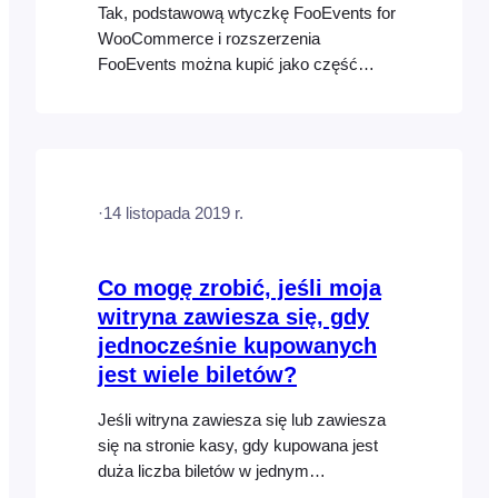
Tak, podstawową wtyczkę FooEvents for
WooCommerce i rozszerzenia
FooEvents można kupić jako część
pakietu lub osobno na odpowiednich
stronach produktów.
·
14 listopada 2019 r.
Co mogę zrobić, jeśli moja
witryna zawiesza się, gdy
jednocześnie kupowanych
jest wiele biletów?
Jeśli witryna zawiesza się lub zawiesza
się na stronie kasy, gdy kupowana jest
duża liczba biletów w jednym
zamówieniu, możliwe jest, że serwer