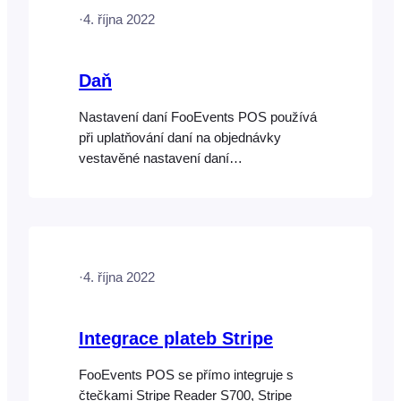
nebo Stripe, lze platby kartou
·
4. října 2022
zpracovávat ručně pomocí libovolného
Daň
Nastavení daní FooEvents POS používá
při uplatňování daní na objednávky
vestavěné nastavení daní
WooCommerce. To znamená, že
veškerá nastavení daní a daňové sazby,
které již byly nakonfigurovány pro váš
obchod WooCommerce, budou
automaticky použity v aplikacích
·
4. října 2022
FooEvents POS. Přejděte do nabídky
WooCommerce > Nastavení > Daně a
nakonfigurujte nastavení daní pro svůj
Integrace plateb Stripe
obchod.
FooEvents POS se přímo integruje s
čtečkami Stripe Reader S700, Stripe