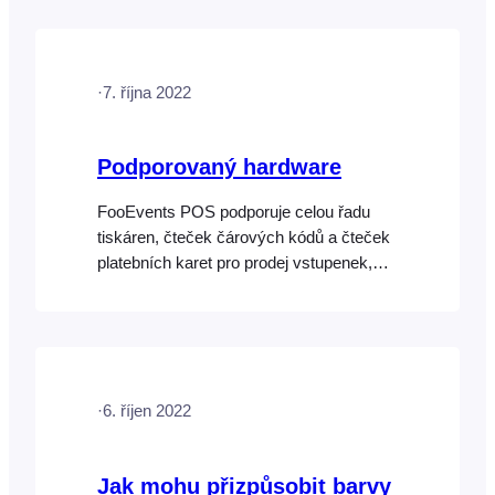
výchozím nastavení zobrazí v POS,
pokud výslovně neodškrtnete nastavení
"Zobrazit tento produkt v POS", které
·
7. října 2022
zabrání zobrazení produktu v POS.
Podporovaný hardware
FooEvents POS podporuje celou řadu
tiskáren, čteček čárových kódů a čteček
platebních karet pro prodej vstupenek,
tisk účtenek a zpracování plateb na vaší
akci či v provozovně. Stolní tiskárny
Vstupenky a účtenky lze tisknout pomocí
jakékoli tiskárny podporující USB, AirPrint
(FooEvents POS pouze v systému
·
6. říjen 2022
macOS) NEBO bezdrátového připojení.
Kompletní seznam zařízení podporujících
pouze AirPrint najdete…
Jak mohu přizpůsobit barvy