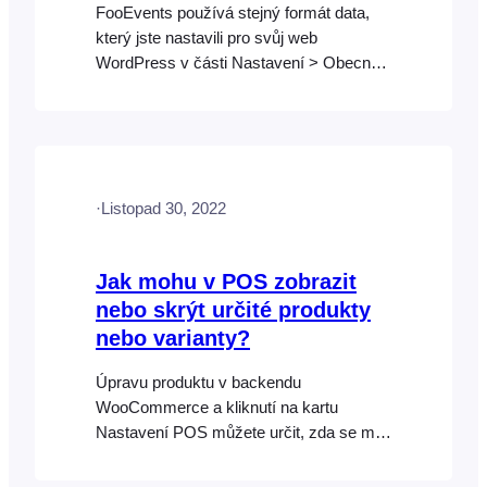
FooEvents používá stejný formát data,
který jste nastavili pro svůj web
WordPress v části Nastavení > Obecné.
FooEvents podporuje výchozí formáty
data WordPress i některé vlastní formáty.
Pokud se setkáváte s problémem, kdy se
vaše události nezobrazují ve správném
datu (datech) ve vašem kalendáři, může
·
Listopad 30, 2022
se to dít proto, že jste [...]
Jak mohu v POS zobrazit
nebo skrýt určité produkty
nebo varianty?
Úpravu produktu v backendu
WooCommerce a kliknutí na kartu
Nastavení POS můžete určit, zda se má
určitý produkt zobrazit nebo skrýt v
FooEvents POS. Produkt se ve