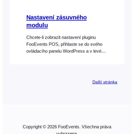
komunikovat, je třeba vytvořit nový nebo
aktualizovat stávající…
Nastavení zásuvného
modulu
Chcete-li zobrazit nastavení pluginu
FooEvents POS, přihlaste se do svého
ovládacího panelu WordPress a v levém
postranním panelu přejděte do sekce
FooEvents POS > Nastavení. Obecné
Licenční klíč FooEvents Je nutný pro
automatické aktualizace pluginu. Použít
Další stránka
nastavení vzhledu aplikace FooEvents
Check-ins Použijte pro FooEvents POS
stejná vlastní nastavení vzhledu, jaká
jsou vybrána pro aplikaci Check-ins.
Název aplikace…
Copyright © 2026 FooEvents. Všechna práva
vyhrazena.