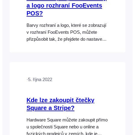
a logo rozhraní FooEvents
POS?
Barvy rozhraní a logo, které se zobrazují
v rozhraní FooEvents POS, můžete
přizpůsobit tak, že přejdete do nastavení
zásuvného modulu FooEvents a na kartě
Aplikace Check-ins zaškrtnete políčko
"Použít tyto barvy pro FooEvents POS".
Název aplikace, barva akcentu, barva
textu akcentu a nahrané logo aplikace,
·
5. října 2022
které jsou použity ve
Kde lze zakoupit čtečky
Square a Stripe?
Hardware Square můžete zakoupit přímo
u společnosti Square nebo u online a
fyzických prodejců v zemích, kde je