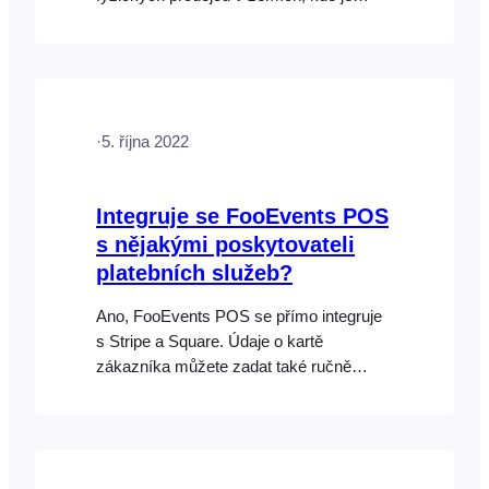
Square k dispozici, jako je například
Amazon. Čtečky Stripe jsou v současné
době k dispozici pouze zákazníkům
Stripe ve vybraných zemích a musíte si
je objednat přímo od Stripe
·
5. října 2022
prostřednictvím svého ovládacího panelu
Stripe.
Integruje se FooEvents POS
s nějakými poskytovateli
platebních služeb?
Ano, FooEvents POS se přímo integruje
s Stripe a Square. Údaje o kartě
zákazníka můžete zadat také ručně
(ruční zadání karty), což je ideální pro
přijímání objednávek po telefonu nebo v
případě, že hardware není ve vaší zemi k
dispozici. Pokud nepoužíváte Square