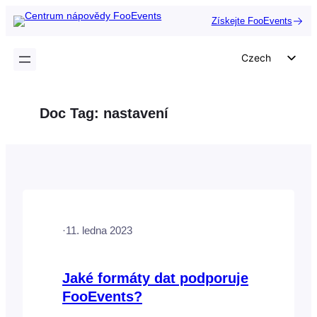
Přeskočit
Získejte FooEvents
na
obsah
Czech
English
German
Doc Tag:
nastavení
Dutch
Spanish
Italian
Portuguese
French
·
11. ledna 2023
Polish
Greek
Jaké formáty dat podporuje
FooEvents?