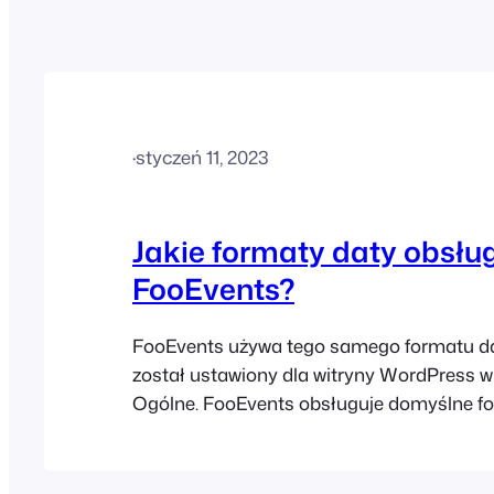
·
styczeń 11, 2023
Jakie formaty daty obsłu
FooEvents?
FooEvents używa tego samego formatu dat
został ustawiony dla witryny WordPress w
Ogólne. FooEvents obsługuje domyślne f
WordPress, a także niektóre formaty nies
Jeśli doświadczasz problemu, w którym wy
pojawiają się w prawidłowych datach w k