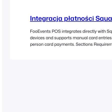
Integracja płatności Squa
FooEvents POS integrates directly with S
devices and supports manual card entries 
person card payments. Sections Require
following are required for the Square paym
Setup In order for FooEvents POS and Squ
to communicate with each other, you will n
new or update an existing…