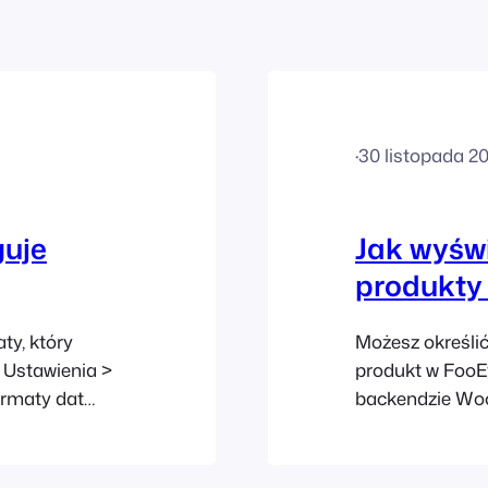
·
30 listopada 2
guje
Jak wyświ
produkty
y, który
Możesz określić
 Ustawienia >
produkt w FooE
ormaty dat
backendzie Woo
tandardowe.
POS. Produkt b
darzenia nie
chyba że wyraź
alendarzu, może
produkt w POS",