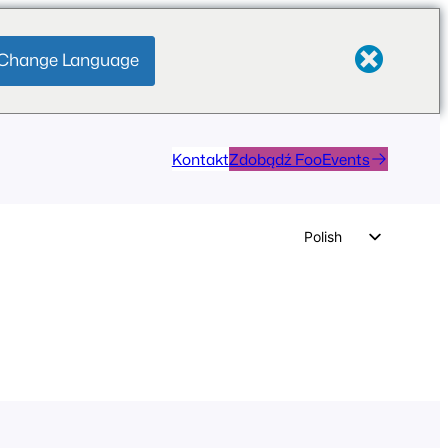
Change Language
Kontakt
Zdobądź FooEvents
Polish
English
German
Dutch
Spanish
Italian
Portuguese