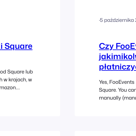
ługujących
·
5 października
i Square
Czy FooEv
jakimiko
płatnicz
od Square lub
h w krajach, w
Yes, FooEvents 
Amazon.
Square. You can
dla klientów
manually (manua
mawiać
orders over the 
pulpitu
in your country.
payments can b