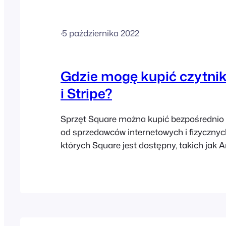
bezprzewodowe. Pełną listę urządzeń obs
wyłącznie AirPrint można…
·
5 października 2022
Gdzie mogę kupić czytnik
i Stripe?
Sprzęt Square można kupić bezpośrednio 
od sprzedawców internetowych i fizycznyc
których Square jest dostępny, takich jak 
Czytniki Stripe są obecnie dostępne tylko 
Stripe w wybranych krajach i należy je za
bezpośrednio od Stripe za pośrednictwem 
nawigacyjnego Stripe.