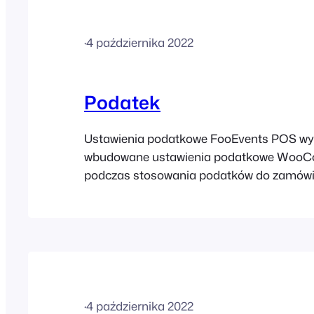
·
4 października 2022
Podatek
Ustawienia podatkowe FooEvents POS wy
wbudowane ustawienia podatkowe Woo
podczas stosowania podatków do zamówi
to, że wszelkie ustawienia podatkowe i st
które zostały już skonfigurowane dla skle
WooCommerce, zostaną automatycznie 
aplikacjach FooEvents POS. Przejdź do
Ustawienia > Podatki, aby skonfigurować 
podatkowe swojego sklepu. [...]
·
4 października 2022