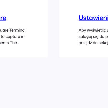
re
Ustawien
quare Terminal
Aby wyświetlić
to capture in-
zaloguj się do 
ments The
przejdź do sek
ent integration:
pasku bocznym.
are to be able
wymagany do au
eed to create a
ustawień wygląd
wtyczki FooEv
ustawień wygląd
Check-ins. Nazw