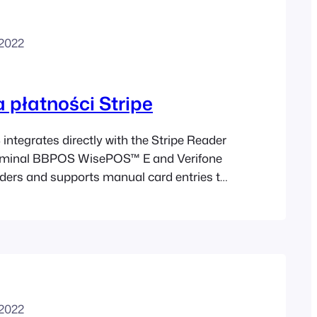
 2022
a płatności Stripe
ntegrates directly with the Stripe Reader
erminal BBPOS WisePOS™ E and Verifone
ders and supports manual card entries to
son card payments. Sections
e following are required for the Square
tion: Setup In order for FooEvents
 to be able to communicate with each
 2022