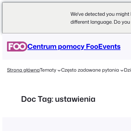
We've detected you might 
different language. Do you
Przejdź
do
Centrum pomocy FooEvents
treści
Strona główna
Tematy
Często zadawane pytania
Dzi
Doc Tag:
ustawienia