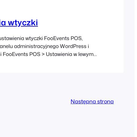
ia wtyczki
 ustawienia wtyczki FooEvents POS,
panelu administracyjnego WordPress i
cji FooEvents POS > Ustawienia w lewym
 Ogólne: klucz licencyjny FooEvents –
tomatycznych aktualizacji wtyczki. Użyj
u aplikacji FooEvents Check-ins. Użyj dla
ents POS tych samych niestandardowych
u, które zostały wybrane dla aplikacji
Następna strona
a aplikacji…