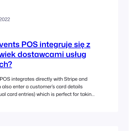
 2022
ents POS integruje się z
lwiek dostawcami usług
ych?
POS integrates directly with Stripe and
 also enter a customer’s card details
l card entries) which is perfect for taking
phone or if the hardware is not available
 If you don’t use Square or Stripe, card
e manually processed using any…