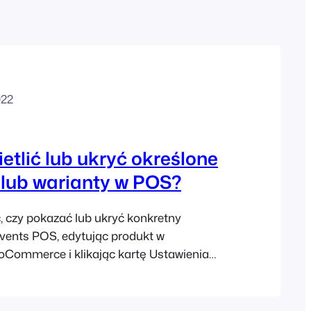
French
Czech
Greek
022
etlić lub ukryć określone
 lub warianty w POS?
, czy pokazać lub ukryć konkretny
vents POS, edytując produkt w
Commerce i klikając kartę Ustawienia
ędzie domyślnie wyświetlany w POS,
nie odznaczysz ustawienie "Pokaż ten
 które zapobiega wyświetlaniu produktu