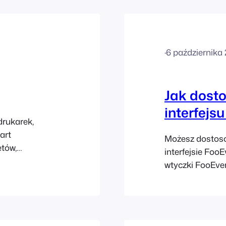
w POS.
·
6 października
Jak dosto
interfejs
rukarek,
art
Możesz dostosow
etów,
interfejsie Foo
ności podczas
wtyczki FooEven
e Bilety i
karcie Check-in
olnej drukarki
FooEvents POS". 
o na systemie
tekstu akcentu i
zenia
używane w [...]