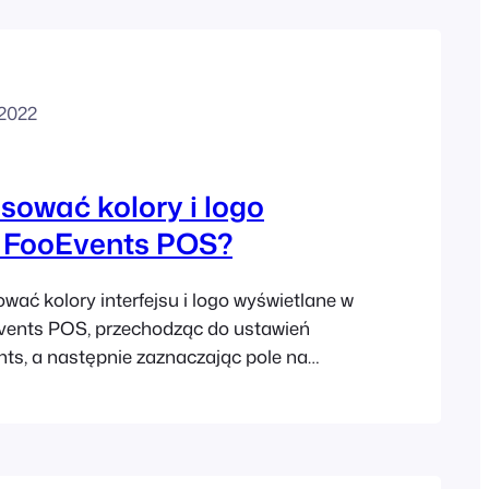
 2022
sować kolory i logo
u FooEvents POS?
ać kolory interfejsu i logo wyświetlane w
Events POS, przechodząc do ustawień
ts, a następnie zaznaczając pole na
s App, które mówi "Użyj tych kolorów dla
Tytuł aplikacji, kolor akcentu, kolor
 przesłane logo aplikacji, które są