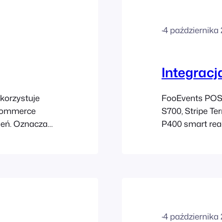
·
4 października
Integracj
korzystuje
FooEvents POS i
Commerce
S700, Stripe T
eń. Oznacza
P400 smart rea
awki podatkowe,
capture in-per
pu
Requirements Th
zastosowane w
payment integra
 WooCommerce >
POS and Stripe
ustawienia
other,…
·
4 października