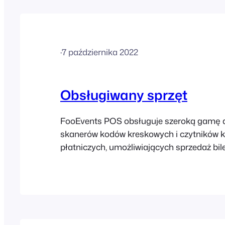
to być spowodowane tym, że
·
7 października 2022
Obsługiwany sprzęt
FooEvents POS obsługuje szeroką gamę d
skanerów kodów kreskowych i czytników k
płatniczych, umożliwiających sprzedaż bil
drukowanie paragonów oraz obsługę płat
wydarzeń lub w obiektach. Drukarki biurkow
paragony można drukować za pomocą dow
USB, AirPrint (FooEvents POS działa tylk
macOS) LUB drukarki obsługującej połąc