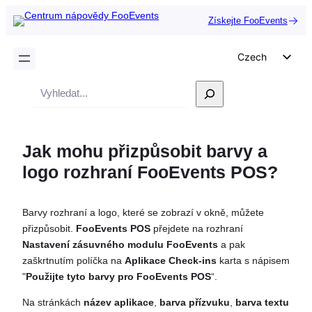
Získejte FooEvents
Czech
English
Vyhledávání
German
Dutch
Jak mohu přizpůsobit barvy a
Spanish
logo rozhraní FooEvents POS?
Italian
Portuguese
Barvy rozhraní a logo, které se zobrazí v okně, můžete
French
přizpůsobit.
FooEvents POS
přejdete na rozhraní
Polish
Nastavení zásuvného modulu FooEvents
a pak
zaškrtnutím políčka na
Aplikace Check-ins
karta s nápisem
Greek
"
Použijte tyto barvy pro FooEvents POS
“.
Na stránkách
název aplikace
,
barva přízvuku
,
barva textu