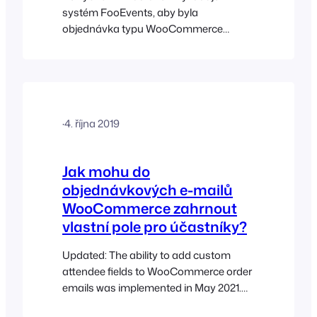
systém FooEvents, aby byla
objednávka typu WooCommerce
dokončena ještě před vytvořením
vstupenek nebo jejich odesláním e-
mailem. Cílem je zajistit, abyste obdrželi
platbu ještě předtím, než účastník obdrží
svou vstupenku (vstupenky). Existují
·
4. října 2019
různé způsoby, jak dokončit objednávku
typu WooCommerce. Můžete to provést
ručně nebo automaticky, a to buď
Jak mohu do
přidáním kódu, nebo použitím platební
objednávkových e-mailů
brány, která…
WooCommerce zahrnout
vlastní pole pro účastníky?
Updated: The ability to add custom
attendee fields to WooCommerce order
emails was implemented in May 2021.
Edit your event and go to the Product