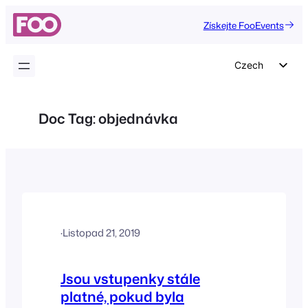
Přeskočit
Získejte FooEvents
na
obsah
Czech
English
German
Doc Tag:
objednávka
Dutch
Spanish
Italian
Portuguese
French
·
Listopad 21, 2019
Polish
Greek
Jsou vstupenky stále
platné, pokud byla