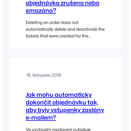
objednávka zrušena nebo
smazána?
Deleting an order does not
automatically delete and deactivate the
tickets that were created for the
customer. This means that even if the
order was refunded or deleted, the
customer will still be able to use the
ticket i.e. when scanning the ticket
barcode using the FooEvents Check-ins
·
15. listopadu 2019
app the ticket will still show up…
Jak mohu automaticky
dokončit objednávku tak,
aby byly vstupenky zaslány
e-mailem?
Ve výchozím nastavení vyžaduje