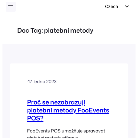
Czech
English
German
Doc Tag:
platební metody
Dutch
Spanish
Italian
Portuguese
French
·
17. ledna 2023
Polish
Greek
Proč se nezobrazují
platební metody FooEvents
POS?
FooEvents POS umožňuje spravovat
platební metody přímo z