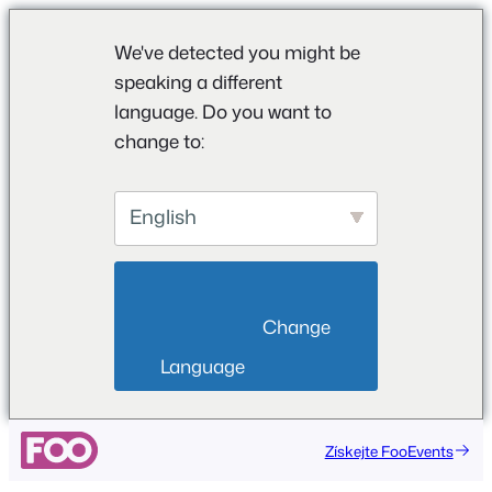
We've detected you might be
speaking a different
language. Do you want to
change to:
English
                        Change 
Language                    
Přeskočit
Získejte FooEvents
na
obsah