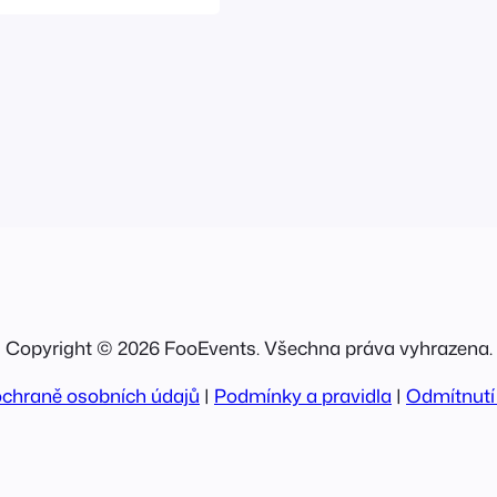
é, co je znovu
ek".
Copyright © 2026 FooEvents. Všechna práva vyhrazena.
ochraně osobních údajů
|
Podmínky a pravidla
|
Odmítnutí