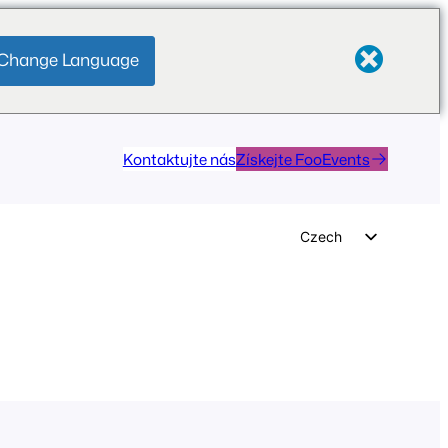
Change Language
Kontaktujte nás
Získejte FooEvents
Czech
English
German
Dutch
Spanish
Italian
Portuguese