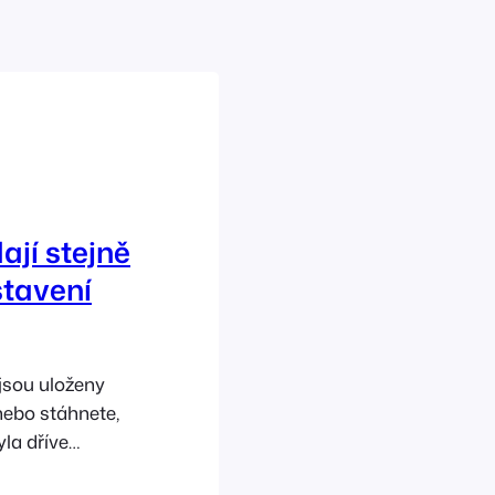
jí stejně
stavení
jsou uloženy
nebo stáhnete,
yla dříve
izované