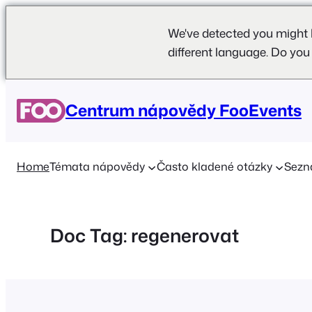
We've detected you might 
different language. Do you
Přeskočit
na
Centrum nápovědy FooEvents
obsah
Home
Témata nápovědy
Často kladené otázky
Sezn
Doc Tag:
regenerovat