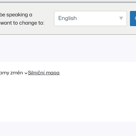
be speaking a
English
 want to change to:
amy změn
Silniční mapa