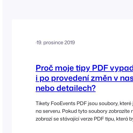
·
19. prosince 2019
Proč moje tipy PDF vypada
i po provedení změn v na
nebo detailech?
Tikety FooEvents PDF jsou soubory, které 
na serveru. Pokud tyto soubory zobrazíte 
zobrazí se stávající verze PDF tipu, která b
uložena. Lístky PDF, které obsahují aktual