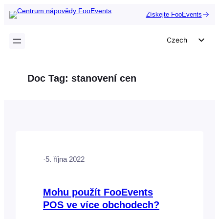
Přeskočit
Získejte FooEvents
na
obsah
Czech
English
German
Doc Tag:
stanovení cen
Dutch
Spanish
Italian
Portuguese
French
·
5. října 2022
Polish
Greek
Mohu použít FooEvents
POS ve více obchodech?