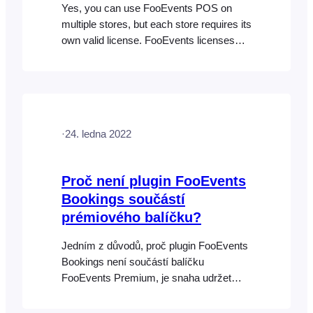
Yes, you can use FooEvents POS on
multiple stores, but each store requires its
own valid license. FooEvents licenses
are linked to a specific website or store
URL. If you would like to use FooEvents
POS on more than one WooCommerce
store, you will need to purchase a
separate license for each store. Each
·
24. ledna 2022
license…
Proč není plugin FooEvents
Bookings součástí
prémiového balíčku?
Jedním z důvodů, proč plugin FooEvents
Bookings není součástí balíčku
FooEvents Premium, je snaha udržet
cenu balíčku FooEvents Premium co
nejnižší. Funkce rezervace časových