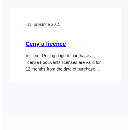
slotů v pluginu FooEvents Bookings je
doplňkovou funkcí s přidanou hodnotou,
protože základní plugin FooEvents pro
·
11. prosince 2019
WooCommerce a…
Ceny a licence
Visit our Pricing page to purchase a
license FooEvents licenses are valid for
12 months from the date of purchase. By
default, FooEvents licenses are set to
automatically renew every 12 months,
however, you will be notified via email
before the renewal takes place. At any
time, you can choose to cancel your
subscription. A…