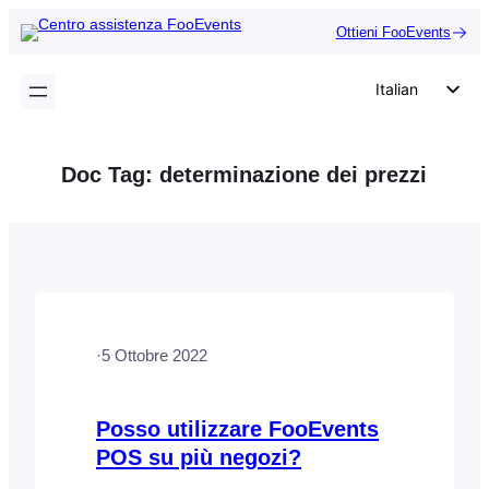
Vai
Ottieni FooEvents
al
contenuto
Italian
English
German
Doc Tag:
determinazione dei prezzi
Dutch
Spanish
Portuguese
French
Polish
·
5 Ottobre 2022
Czech
Greek
Posso utilizzare FooEvents
POS su più negozi?