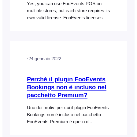
Yes, you can use FooEvents POS on
multiple stores, but each store requires its
own valid license. FooEvents licenses
are linked to a specific website or store
URL. If you would like to use FooEvents
POS on more than one WooCommerce
store, you will need to purchase a
separate license for each store. Each
·
24 gennaio 2022
license…
Perché il plugin FooEvents
Bookings non è incluso nel
pacchetto Premium?
Uno dei motivi per cui il plugin FooEvents
Bookings non è incluso nel pacchetto
FooEvents Premium è quello di
mantenere il costo del pacchetto
FooEvents Premium il più basso