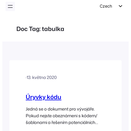
Czech
English
German
Doc Tag:
tabulka
Dutch
Spanish
Italian
Portuguese
French
·
13. května 2020
Polish
Greek
Úryvky kódu
Jedná se o dokument pro vývojáře.
Pokud nejste obeznámeni s kódem/
šablonami a řešením potenciálních
konfliktů, obraťte se na vývojáře, který je