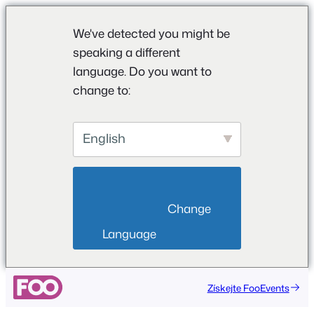
We've detected you might be
speaking a different
language. Do you want to
change to:
English
                        Change 
Language                    
Přeskočit
Získejte FooEvents
na
obsah