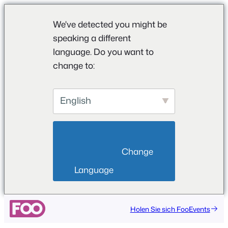
We've detected you might be
speaking a different
language. Do you want to
change to:
English
                        Change 
Language                    
Zum
Holen Sie sich FooEvents
Inhalt
springen