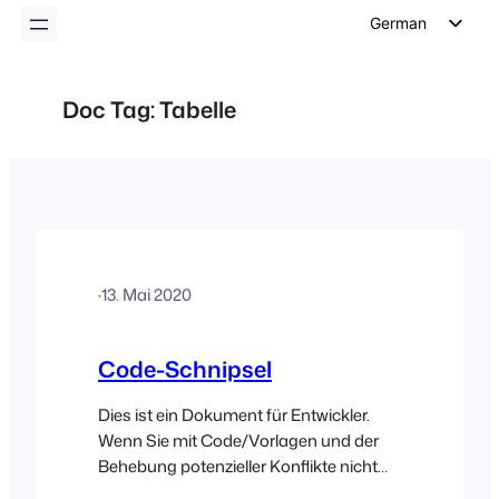
German
English
Dutch
Doc Tag:
Tabelle
Spanish
Italian
Portuguese
French
Polish
·
13. Mai 2020
Czech
Greek
Code-Schnipsel
Dies ist ein Dokument für Entwickler.
Wenn Sie mit Code/Vorlagen und der
Behebung potenzieller Konflikte nicht
vertraut sind, wenden Sie sich bitte an