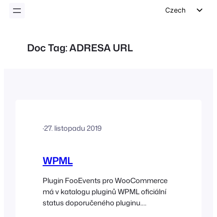
Czech
English
German
Doc Tag:
ADRESA URL
Dutch
Spanish
Italian
Portuguese
French
·
27. listopadu 2019
Polish
Greek
WPML
Plugin FooEvents pro WooCommerce
má v katalogu pluginů WPML oficiální
status doporučeného pluginu.
Intenzivně jsme spolupracovali s