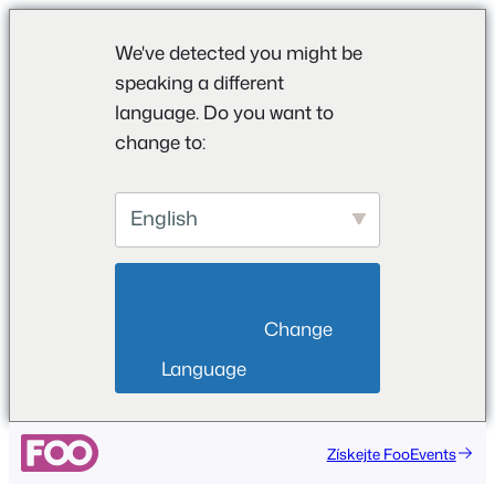
We've detected you might be
speaking a different
language. Do you want to
change to:
English
                        Change 
Language                    
Přeskočit
Získejte FooEvents
na
obsah